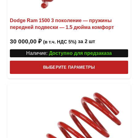
Dodge Ram 1500 3 поколение — пружины
передней подвески — 1.5 дюйма комфорт
30 000,00
₽
за
2 шт
(в т.ч. НДС 5%)
Наличие:
Доступно для предзаказа
Этот
ВЫБЕРИТЕ ПАРАМЕТРЫ
това
имее
неск
вари
Опци
можн
выбр
на
стра