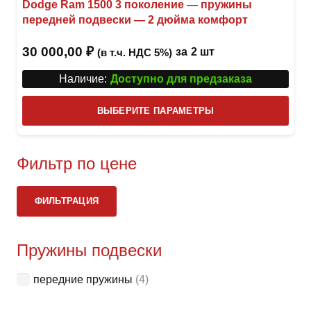
Dodge Ram 1500 3 поколение — пружины
передней подвески — 2 дюйма комфорт
30 000,00
₽
за
2 шт
(в т.ч. НДС 5%)
Наличие:
Доступно для предзаказа
Этот
ВЫБЕРИТЕ ПАРАМЕТРЫ
това
имее
неск
Фильтр по цене
вари
Ми
Ма
Опци
ФИЛЬТРАЦИЯ
це
це
можн
выбр
Пружины подвески
на
стра
передние пружины
(4)
товар