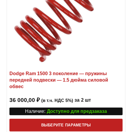
товар
Dodge Ram 1500 3 поколение — пружины
передней подвески — 1.5 дюйма силовой
обвес
36 000,00
₽
за
2 шт
(в т.ч. НДС 5%)
Наличие:
Доступно для предзаказа
Этот
ВЫБЕРИТЕ ПАРАМЕТРЫ
това