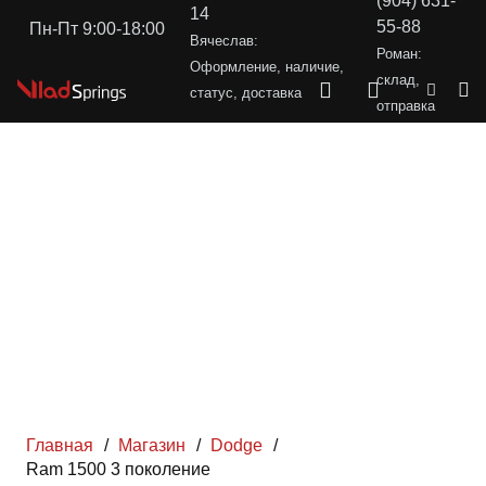
(904) 631-
14
55-88
Пн-Пт 9:00-18:00
Вячеслав:
Роман:
Оформление, наличие,
склад,
статус, доставка
отправка
Главная
/
Магазин
/
Dodge
/
Ram 1500 3 поколение