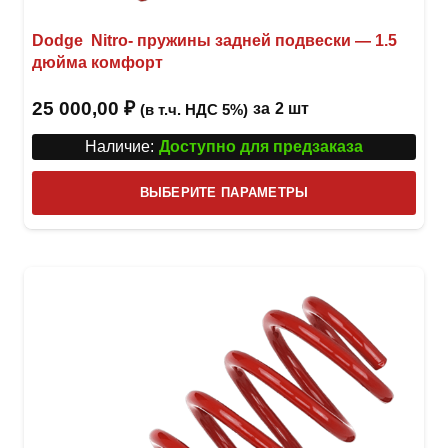
Dodge Nitro- пружины задней подвески — 1.5
дюйма комфорт
25 000,00
₽
за
2 шт
(в т.ч. НДС 5%)
Наличие:
Доступно для предзаказа
Этот
ВЫБЕРИТЕ ПАРАМЕТРЫ
това
имее
неск
вари
Опци
можн
выбр
на
стра
товар