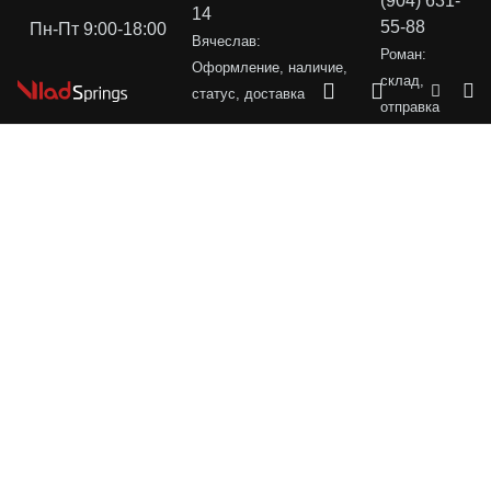
(904) 631-
14
55-88
Пн-Пт 9:00-18:00
Вячеслав:
Роман:
Оформление, наличие,
склад,
статус, доставка
отправка