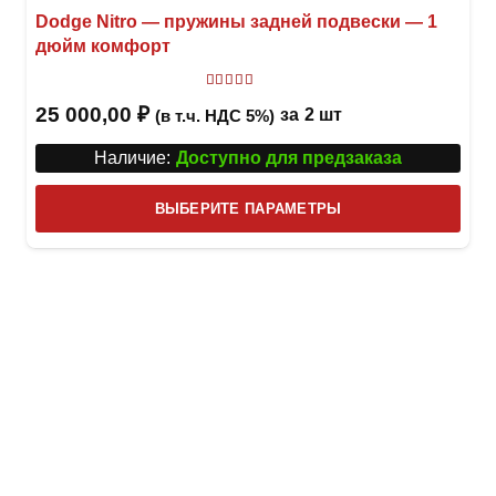
Dodge Nitro — пружины задней подвески — 1
дюйм комфорт
Оценка
5
из 5
25 000,00
₽
за
2 шт
(в т.ч. НДС 5%)
Наличие:
Доступно для предзаказа
Этот
ВЫБЕРИТЕ ПАРАМЕТРЫ
това
имее
неск
вари
Опци
можн
выбр
на
стра
товар