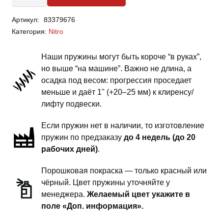
Dodge
Артикул:
83379676
Nitro
Категория:
Nitro
-
пружины
Наши пружины могут быть короче “в руках”,
задней
но выше “на машине”. Важно не длина, а
подвески
осадка под весом: прогрессия проседает
-
меньше и даёт 1" (+20–25 мм) к клиренсу/
2
лифту подвески.
дюйма
Если пружин нет в наличии, то изготовление
комфорт
пружин по предзаказу
до 4 недель (до 20
рабочих дней)
.
Порошковая покраска — только красный или
чёрный. Цвет пружины уточняйте у
менеджера.
Желаемый цвет укажите в
поле «Доп. информация».