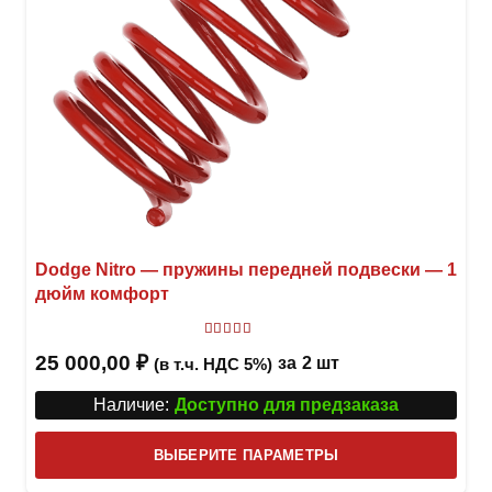
Dodge Nitro — пружины передней подвески — 1
дюйм комфорт
Оценка
5
из 5
25 000,00
₽
за
2 шт
(в т.ч. НДС 5%)
Наличие:
Доступно для предзаказа
Этот
ВЫБЕРИТЕ ПАРАМЕТРЫ
това