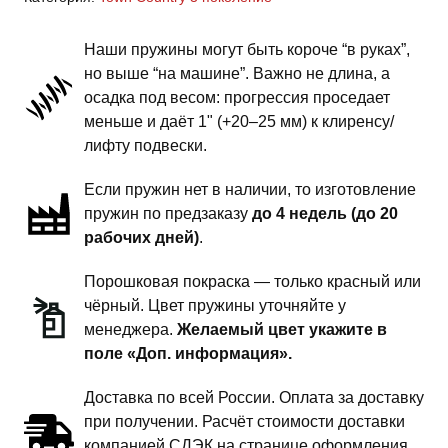
Country
3
Наши пружины могут быть короче “в руках”,
поколение
но выше “на машине”. Важно не длина, а
-
осадка под весом: прогрессия проседает
пружины
меньше и даёт 1" (+20–25 мм) к клиренсу/
передней
лифту подвески.
подвески
Если пружин нет в наличии, то изготовление
-
пружин по предзаказу
до 4 недель (до 20
1
рабочих дней)
.
дюйм
комфорт
Порошковая покраска — только красный или
чёрный. Цвет пружины уточняйте у
менеджера.
Желаемый цвет укажите в
поле «Доп. информация».
Доставка по всей России. Оплата за доставку
при получении. Расчёт стоимости доставки
компанией СДЭК на странице оформления