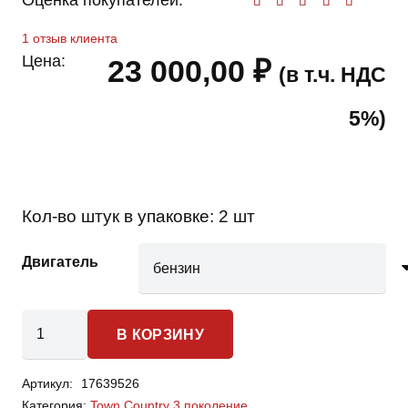
Оценка покупателей:
Оценк
1
отзыв клиента
Цена:
23 000,00
₽
(в т.ч. НДС
5%)
Кол-во штук в упаковке:
2 шт
Двигатель
Количество
В КОРЗИНУ
товара
Chrysler
Артикул:
17639526
Town
Категория:
Town Country 3 поколение