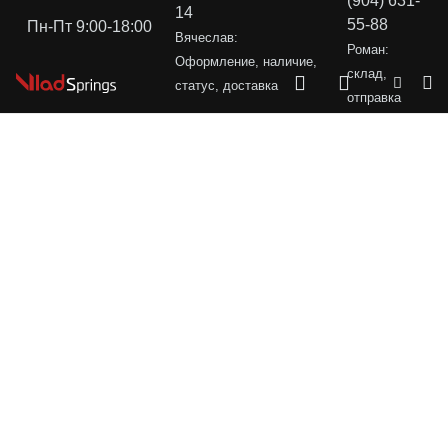
(904) 631-
14
55-88
Пн-Пт 9:00-18:00
Вячеслав:
Роман:
Оформление, наличие,
склад,
статус, доставка
отправка