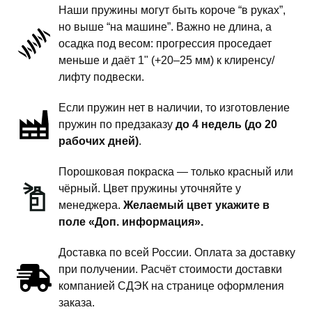
Наши пружины могут быть короче “в руках”,
передней
но выше “на машине”. Важно не длина, а
подвески
осадка под весом: прогрессия проседает
-
меньше и даёт 1" (+20–25 мм) к клиренсу/
1
лифту подвески.
дюйм
Если пружин нет в наличии, то изготовление
комфорт
пружин по предзаказу
до 4 недель (до 20
рабочих дней)
.
Порошковая покраска — только красный или
чёрный. Цвет пружины уточняйте у
менеджера.
Желаемый цвет укажите в
поле «Доп. информация».
Доставка по всей России. Оплата за доставку
при получении. Расчёт стоимости доставки
компанией СДЭК на странице оформления
заказа.