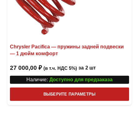
Chrysler Pacifica — пружины задней подвески
— 1 дюйм комфорт
27 000,00
₽
за
2 шт
(в т.ч. НДС 5%)
Наличие:
Доступно для предзаказа
Этот
ВЫБЕРИТЕ ПАРАМЕТРЫ
това
имее
неск
вари
Опци