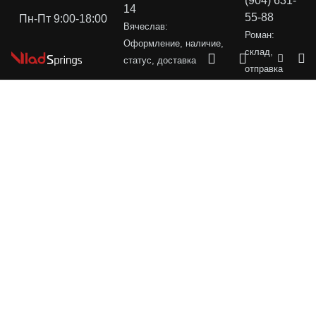
(904) 631-
14
55-88
Пн-Пт 9:00-18:00
Вячеслав:
Роман:
Оформление, наличие,
склад,
статус, доставка
отправка