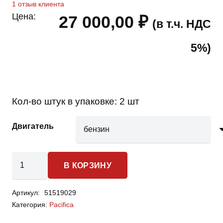
1
отзыв клиента
Цена:
27 000,00
₽
(в т.ч. НДС
5%)
Кол-во штук в упаковке:
2 шт
Двигатель
Количество
В КОРЗИНУ
товара
Chrysler
Артикул:
51519029
Pacifica
Категория:
Pacifica
-
пружины