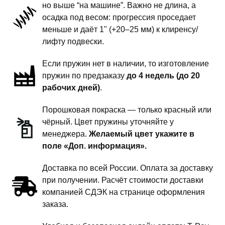
но выше “на машине”. Важно не длина, а
подвески
осадка под весом: прогрессия проседает
-
меньше и даёт 1" (+20–25 мм) к клиренсу/
1
лифту подвески.
дюйм
Если пружин нет в наличии, то изготовление
комфорт
пружин по предзаказу
до 4 недель (до 20
рабочих дней)
.
Порошковая покраска — только красный или
чёрный. Цвет пружины уточняйте у
менеджера.
Желаемый цвет укажите в
поле «Доп. информация».
Доставка по всей России. Оплата за доставку
при получении. Расчёт стоимости доставки
компанией СДЭК на странице оформления
заказа.