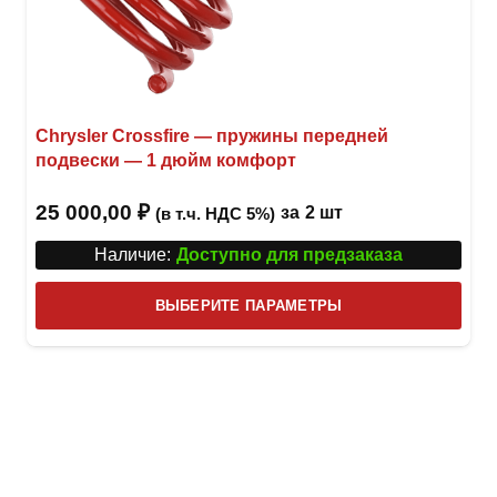
Chrysler Crossfire — пружины передней
подвески — 1 дюйм комфорт
25 000,00
₽
за
2 шт
(в т.ч. НДС 5%)
Наличие:
Доступно для предзаказа
Этот
ВЫБЕРИТЕ ПАРАМЕТРЫ
това
имее
неск
вари
Опци
можн
выбр