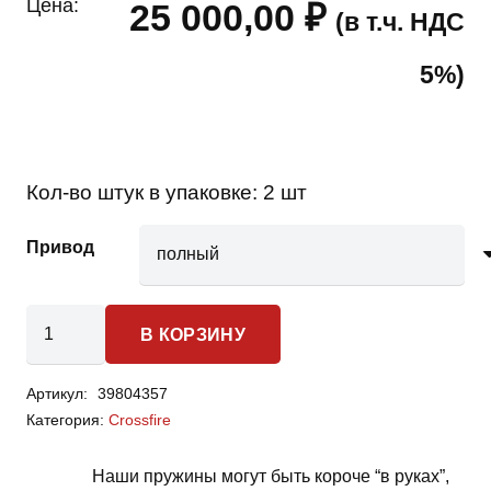
Цена:
25 000,00
₽
(в т.ч. НДС
5%)
Кол-во штук в упаковке:
2 шт
Привод
Количество
В КОРЗИНУ
товара
Chrysler
Артикул:
39804357
Crossfire
Категория:
Crossfire
-
пружины
Наши пружины могут быть короче “в руках”,
задней