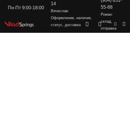
(904) 631-
14
55-88
Пн-Пт 9:00-18:00
Вячеслав:
Роман:
Оформление, наличие,
склад,
статус, доставка
отправка