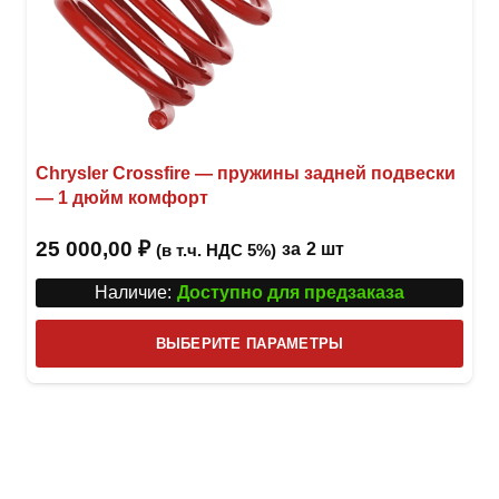
Chrysler Crossfire — пружины задней подвески
— 1 дюйм комфорт
25 000,00
₽
за
2 шт
(в т.ч. НДС 5%)
Наличие:
Доступно для предзаказа
Этот
ВЫБЕРИТЕ ПАРАМЕТРЫ
това
имее
неск
вари
Опци