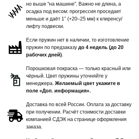
но выше “на машине”. Важно не длина, а
подвески
осадка под весом: прогрессия проседает
-
меньше и даёт 1" (+20–25 мм) к клиренсу/
1
лифту подвески.
дюйм
Если пружин нет в наличии, то изготовление
комфорт
пружин по предзаказу
до 4 недель (до 20
рабочих дней)
.
Порошковая покраска — только красный или
чёрный. Цвет пружины уточняйте у
менеджера.
Желаемый цвет укажите в
поле «Доп. информация».
Доставка по всей России. Оплата за доставку
при получении. Расчёт стоимости доставки
компанией СДЭК на странице оформления
заказа.