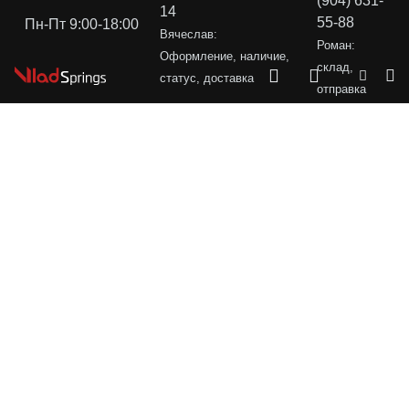
(904) 631-
14
55-88
Пн-Пт 9:00-18:00
Вячеслав:
Роман:
Оформление, наличие,
склад,
статус, доставка
отправка