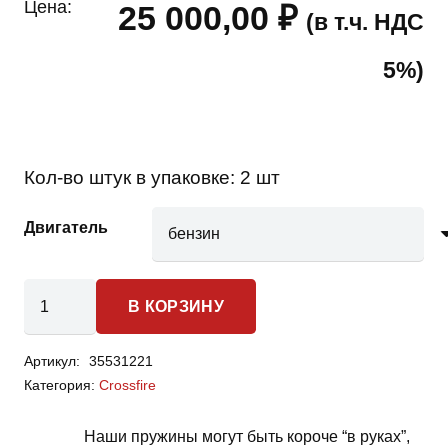
Цена:
25 000,00
₽
(в т.ч. НДС
5%)
Кол-во штук в упаковке:
2 шт
Двигатель
Количество
В КОРЗИНУ
товара
Chrysler
Артикул:
35531221
Crossfire
Категория:
Crossfire
-
пружины
Наши пружины могут быть короче “в руках”,
передней