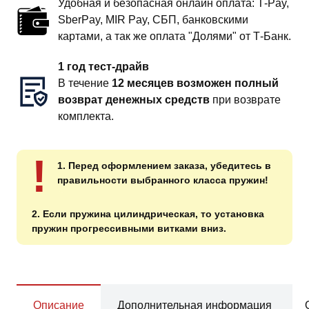
Удобная и безопасная онлайн оплата: T‑Pay,
SberPay, MIR Pay, СБП, банковскими
картами, а так же оплата "Долями" от Т-Банк.
1 год тест-драйв
В течение
12 месяцев возможен полный
возврат денежных средств
при возврате
комплекта.
!
1. Перед оформлением заказа, убедитесь в
правильности выбранного класса пружин!
2. Если пружина цилиндрическая, то установка
пружин прогрессивными витками вниз.
Описание
Дополнительная информация