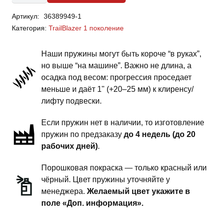
Chevrolet
Артикул:
36389949-1
TrailBlazer
Категория:
TrailBlazer 1 поколение
1
поколение
Наши пружины могут быть короче “в руках”,
-
но выше “на машине”. Важно не длина, а
пружины
осадка под весом: прогрессия проседает
задней
меньше и даёт 1" (+20–25 мм) к клиренсу/
подвески
лифту подвески.
-
Если пружин нет в наличии, то изготовление
1
пружин по предзаказу
до 4 недель (до 20
дюйм
рабочих дней)
.
комфорт
Порошковая покраска — только красный или
чёрный. Цвет пружины уточняйте у
менеджера.
Желаемый цвет укажите в
поле «Доп. информация».