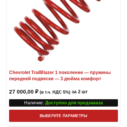
товар
Chevrolet TrailBlazer 1 поколение — пружины
передней подвески — 3 дюйма комфорт
27 000,00
₽
за
2 шт
(в т.ч. НДС 5%)
Наличие:
Доступно для предзаказа
Этот
ВЫБЕРИТЕ ПАРАМЕТРЫ
това