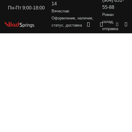
(904) 631-
14
55-88
Пн-Пт 9:00-18:00
Вячеслав:
Роман:
Оформление, наличие,
склад,
статус, доставка
отправка