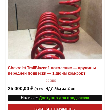
Chevrolet TrailBlazer 1 поколение — пружины
передней подвески — 1 дюйм комфорт
Оценка
5.00
из 5
25 000,00
₽
за
2 шт
(в т.ч. НДС 5%)
Наличие:
Доступно для предзаказа
Этот
ВЫБЕРИТЕ ПАРАМЕТРЫ