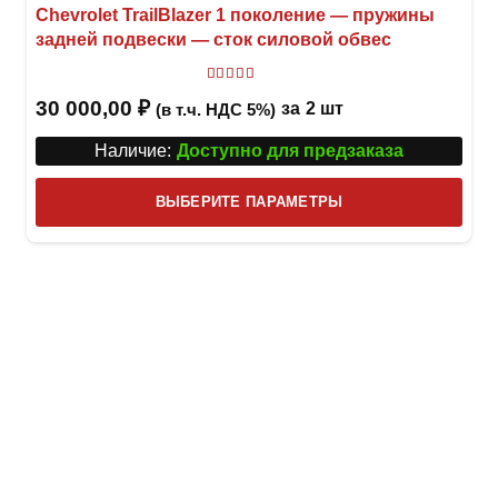
Chevrolet TrailBlazer 1 поколение — пружины
задней подвески — сток силовой обвес
Оценка
5.00
из 5
30 000,00
₽
за
2 шт
(в т.ч. НДС 5%)
Наличие:
Доступно для предзаказа
Этот
ВЫБЕРИТЕ ПАРАМЕТРЫ
това
имее
неск
вари
Опци
можн
выбр
на
стра
товар