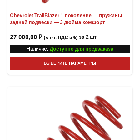
Chevrolet TrailBlazer 1 поколение — пружины
задней подвески — 3 дюйма комфорт
27 000,00
₽
за
2 шт
(в т.ч. НДС 5%)
Наличие:
Доступно для предзаказа
Этот
ВЫБЕРИТЕ ПАРАМЕТРЫ
това
имее
неск
вари
Опци
можн
выбр
на
стра