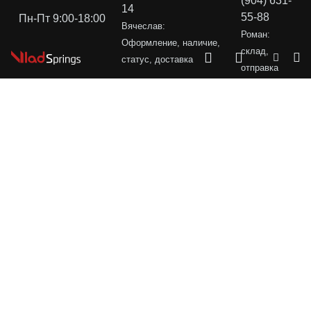
(904) 631-
14
55-88
Пн-Пт 9:00-18:00
Вячеслав:
Роман:
Оформление, наличие,
склад,
статус, доставка
отправка