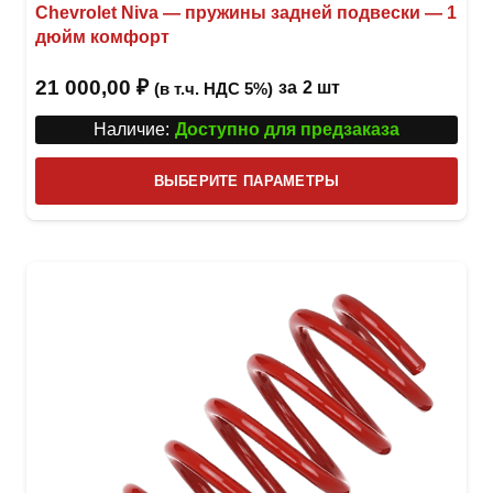
Chevrolet Niva — пружины задней подвески — 1
дюйм комфорт
21 000,00
₽
за
2 шт
(в т.ч. НДС 5%)
Наличие:
Доступно для предзаказа
Этот
ВЫБЕРИТЕ ПАРАМЕТРЫ
това
имее
неск
вари
Опци
можн
выбр
на
стра
товар