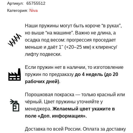
Артикул:
65755512
Niva
Категория:
Niva
-
пружины
Наши пружины могут быть короче “в руках”,
задней
но выше “на машине”. Важно не длина, а
подвески
осадка под весом: прогрессия проседает
-
меньше и даёт 1" (+20–25 мм) к клиренсу/
2
лифту подвески.
дюйма
Если пружин нет в наличии, то изготовление
силовой
пружин по предзаказу
до 4 недель (до 20
обвес
рабочих дней)
.
Порошковая покраска — только красный или
чёрный. Цвет пружины уточняйте у
менеджера.
Желаемый цвет укажите в
поле «Доп. информация».
Доставка по всей России. Оплата за доставку