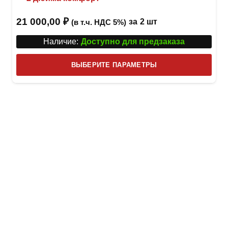
21 000,00
₽
за
2 шт
(в т.ч. НДС 5%)
Наличие:
Доступно для предзаказа
Этот
ВЫБЕРИТЕ ПАРАМЕТРЫ
това
имее
неск
вари
Опци
можн
выбр
на
стра
товар