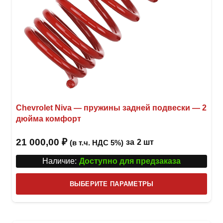
Chevrolet Niva — пружины задней подвески — 2
дюйма комфорт
21 000,00
₽
за
2 шт
(в т.ч. НДС 5%)
Наличие:
Доступно для предзаказа
Этот
ВЫБЕРИТЕ ПАРАМЕТРЫ
това
имее
неск