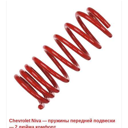
вари
Опци
можн
выбр
на
стра
товар
Chevrolet Niva — пружины передней подвески
— 2 дюйма комфорт