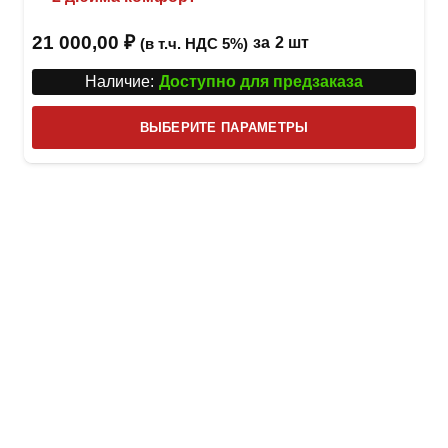
21 000,00
₽
за
2 шт
(в т.ч. НДС 5%)
Наличие:
Доступно для предзаказа
Этот
ВЫБЕРИТЕ ПАРАМЕТРЫ
това
имее
неск
вари
Опци
можн
выбр
на
стра
товар