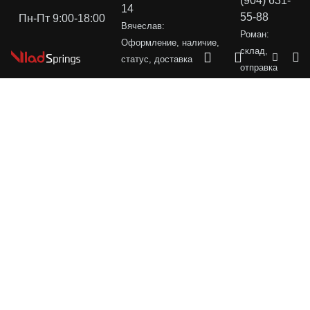
(904) 631-
14
55-88
Пн-Пт 9:00-18:00
Вячеслав:
Роман:
Оформление, наличие,
склад,
статус, доставка
отправка