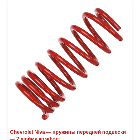
вари
Опци
можн
выбр
на
стра
товар
Chevrolet Niva — пружины передней подвески
— 2 дюйма комфорт