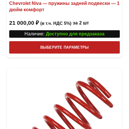
Chevrolet Niva — пружины задней подвески — 1
дюйм комфорт
21 000,00
₽
за
2 шт
(в т.ч. НДС 5%)
Наличие:
Доступно для предзаказа
Этот
ВЫБЕРИТЕ ПАРАМЕТРЫ
това
имее
неск
вари
Опци
можн
выбр
на
стра
товар