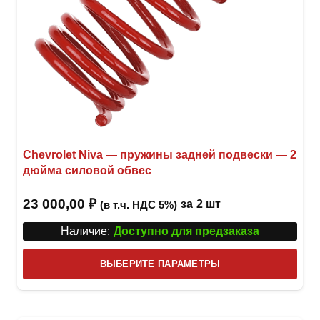
Chevrolet Niva — пружины задней подвески — 2
дюйма силовой обвес
23 000,00
₽
за
2 шт
(в т.ч. НДС 5%)
Наличие:
Доступно для предзаказа
Этот
ВЫБЕРИТЕ ПАРАМЕТРЫ
това
имее
неск