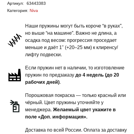
Артикул:
63443383
Niva
Категория:
Niva
-
пружины
Наши пружины могут быть короче “в руках”,
задней
но выше “на машине”. Важно не длина, а
подвески
осадка под весом: прогрессия проседает
-
меньше и даёт 1" (+20–25 мм) к клиренсу/
2
лифту подвески.
дюйма
Если пружин нет в наличии, то изготовление
комфорт
пружин по предзаказу
до 4 недель (до 20
рабочих дней)
.
Порошковая покраска — только красный или
чёрный. Цвет пружины уточняйте у
менеджера.
Желаемый цвет укажите в
поле «Доп. информация».
Доставка по всей России. Оплата за доставку