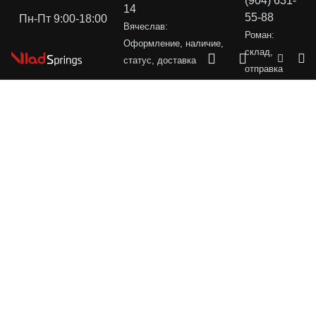
(904) 631-
14
55-88
Пн-Пт 9:00-18:00
Вячеслав:
Роман:
Оформление, наличие,
склад,
статус, доставка
отправка