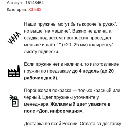
Артикул:
15148464
X3
Категория:
X3 E83
E83
-
Наши пружины могут быть короче “в руках”,
пружины
но выше “на машине”. Важно не длина, а
передней
осадка под весом: прогрессия проседает
подвески
меньше и даёт 1" (+20–25 мм) к клиренсу/
-
лифту подвески.
1
Если пружин нет в наличии, то изготовление
дюйм
пружин по предзаказу
до 4 недель (до 20
комфорт
рабочих дней)
.
Порошковая покраска — только красный или
чёрный. Цвет пружины уточняйте у
менеджера.
Желаемый цвет укажите в
поле «Доп. информация».
Доставка по всей России. Оплата за доставку