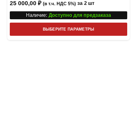
25 000,00
₽
за
2 шт
(в т.ч. НДС 5%)
Наличие:
Доступно для предзаказа
Этот
ВЫБЕРИТЕ ПАРАМЕТРЫ
това
имее
неск
вари
Опци
можн
выбр
на
стра
товар