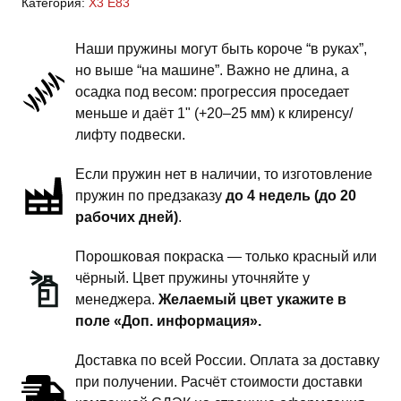
Категория:
X3 E83
E83
-
Наши пружины могут быть короче “в руках”,
пружины
но выше “на машине”. Важно не длина, а
задней
осадка под весом: прогрессия проседает
подвески
меньше и даёт 1" (+20–25 мм) к клиренсу/
-
лифту подвески.
на
Если пружин нет в наличии, то изготовление
занижение
пружин по предзаказу
до 4 недель (до 20
комфорт
рабочих дней)
.
Порошковая покраска — только красный или
чёрный. Цвет пружины уточняйте у
менеджера.
Желаемый цвет укажите в
поле «Доп. информация».
Доставка по всей России. Оплата за доставку
при получении. Расчёт стоимости доставки