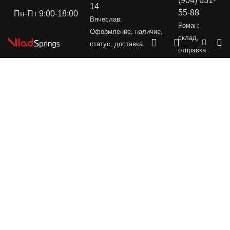
(904) 631-
14
55-88
Пн-Пт 9:00-18:00
Вячеслав:
Роман:
Оформление, наличие,
склад,
статус, доставка
отправка