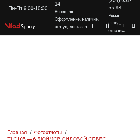
(904) 631-
14
55-88
Пн-Пт 9:00-18:00
Вячеслав:
Роман:
Оформление, наличие,
склад,
статус, доставка
отправка
Главная
/
Фотоотчёты
/
TLC105 — 6 ДЮЙМОВ СИЛОВОЙ ОБВЕС,