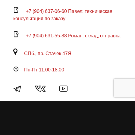
+7 (904) 637-06-60 Павел: техническая
консультация по заказу
+7 (904) 631-55-88 Роман: склад, отправка
СПб., пр. Стачек 47Я
Пн-Пт 11:00-18:00
Продукция
О пружинах
Замена по гарантии