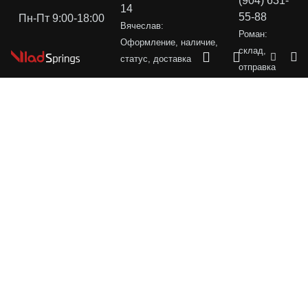
(904) 631-
14
55-88
Пн-Пт 9:00-18:00
Вячеслав:
Роман:
Оформление, наличие,
склад,
статус, доставка
отправка