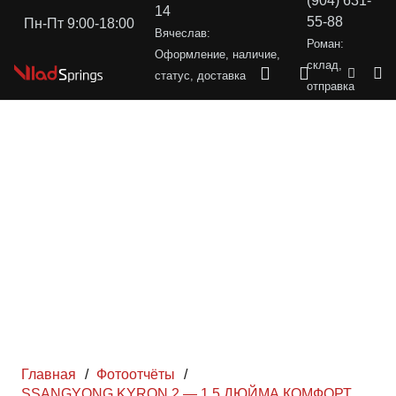
(904) 631-
14
55-88
Пн-Пт 9:00-18:00
Вячеслав:
Роман:
Оформление, наличие,
склад,
статус, доставка
отправка
Главная
/
Фотоотчёты
/
SSANGYONG KYRON 2 — 1.5 ДЮЙМА КОМФОРТ,