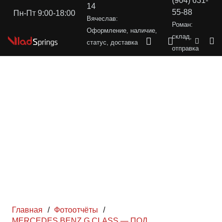
(904) 631-
14
55-88
Пн-Пт 9:00-18:00
Вячеслав:
Роман:
Оформление, наличие,
склад,
статус, доставка
отправка
Главная
/
Фотоотчёты
/
MERCEDES BENZ G CLASS — ПОД