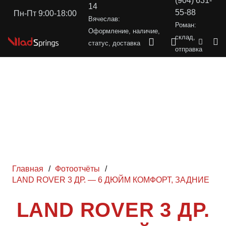
(904) 631-
14
55-88
Пн-Пт 9:00-18:00
Вячеслав:
Роман:
Оформление, наличие,
склад,
статус, доставка
отправка
Главная
/
Фотоотчёты
/
LAND ROVER 3 ДР. — 6 ДЮЙМ КОМФОРТ, ЗАДНИЕ
LAND ROVER 3 ДР.