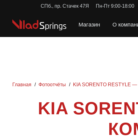
СПб., пр. Стачек 47Я
Пн-Пт 9:00-18:00
Магазин
О компан
Главная
/
Фотоотчёты
/
KIA SORENTO RESTYLE —
KIA SOREN
КО