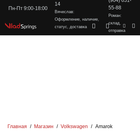
(904) 631-
14
55-88
Пн-Пт 9:00-18:00
Вячеслав:
Роман:
Оформление, наличие,
склад,
статус, доставка
отправка
Главная
/
Магазин
/
Volkswagen
/
Amarok