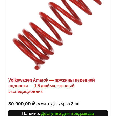
выбр
на
стра
товар
Volkswagen Amarok — пружины передней
подвески — 1.5 дюйма тяжелый
экспедиционник
30 000,00
₽
за
2 шт
(в т.ч. НДС 5%)
Наличие:
Доступно для предзаказа