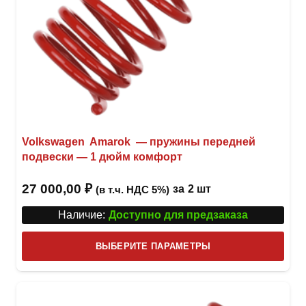
Volkswagen Amarok — пружины передней
подвески — 1 дюйм комфорт
27 000,00
₽
за
2 шт
(в т.ч. НДС 5%)
Наличие:
Доступно для предзаказа
Этот
ВЫБЕРИТЕ ПАРАМЕТРЫ
това
имее
неск