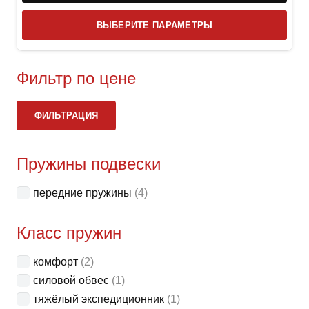
Этот
ВЫБЕРИТЕ ПАРАМЕТРЫ
това
имее
неск
Фильтр по цене
вари
Ми
Ма
Опци
ФИЛЬТРАЦИЯ
це
це
можн
выбр
Пружины подвески
на
стра
передние пружины
(4)
товар
Класс пружин
комфорт
(2)
силовой обвес
(1)
тяжёлый экспедиционник
(1)