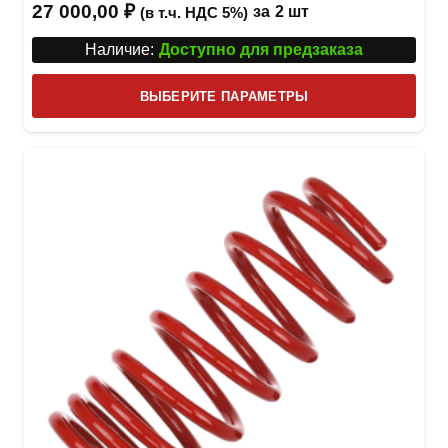
27 000,00
₽
за
2 шт
(в т.ч. НДС 5%)
Наличие:
Доступно для предзаказа
Этот
ВЫБЕРИТЕ ПАРАМЕТРЫ
това
имее
неск
вари
Опци
можн
выбр
на
стра
товар