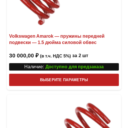
Volkswagen Amarok — пружины передней
подвески — 1.5 дюйма силовой обвес
30 000,00
₽
за
2 шт
(в т.ч. НДС 5%)
Наличие:
Доступно для предзаказа
Этот
ВЫБЕРИТЕ ПАРАМЕТРЫ
това
имее
неск
вари
Опци
можн