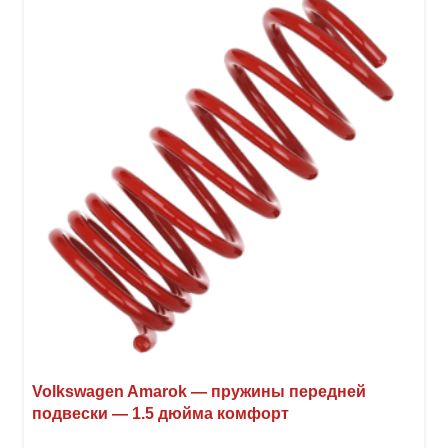
вари
Опци
можн
выбр
на
стра
товар
Volkswagen Amarok — пружины передней
подвески — 1.5 дюйма комфорт