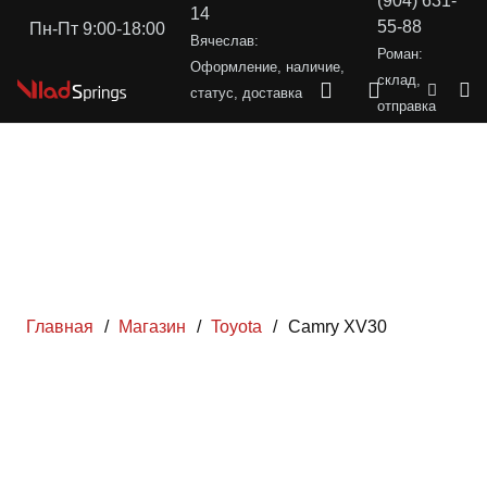
(904) 631-
14
55-88
Пн-Пт 9:00-18:00
Вячеслав:
Роман:
Оформление, наличие,
склад,
статус, доставка
отправка
Главная
/
Магазин
/
Toyota
/
Camry XV30