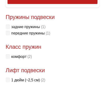
това
имее
неск
Пружины подвески
вари
задние пружины
(1)
Опци
передние пружины
(1)
можн
выбр
Класс пружин
на
стра
комфорт
(2)
товар
Лифт подвески
1 дюйм (~2,5 см)
(2)