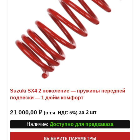
на
стра
товар
Suzuki SX4 2 поколение — пружины передней
подвески — 1 дюйм комфорт
21 000,00
₽
за
2 шт
(в т.ч. НДС 5%)
Наличие:
Доступно для предзаказа
Этот
ВЫБЕРИТЕ ПАРАМЕТРЫ