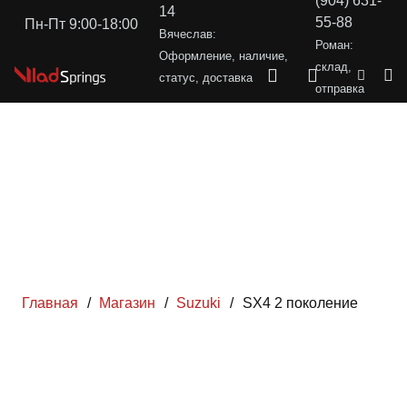
(904) 631-
14
55-88
Пн-Пт 9:00-18:00
Вячеслав:
Роман:
Оформление, наличие,
склад,
статус, доставка
отправка
Главная
/
Магазин
/
Suzuki
/
SX4 2 поколение