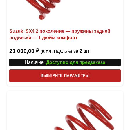
Suzuki SX4 2 поколение — пружины задней
подвески — 1 дюйм комфорт
21 000,00
₽
за
2 шт
(в т.ч. НДС 5%)
Наличие:
Доступно для предзаказа
Этот
ВЫБЕРИТЕ ПАРАМЕТРЫ
това
имее
неск
вари
Опци
можн
выбр