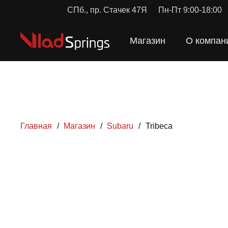
СПб., пр. Стачек 47Я
Пн-Пт 9:00-18:00
Магазин
О компан
Главная
/
Магазин
/
Subaru
/
Tribeca