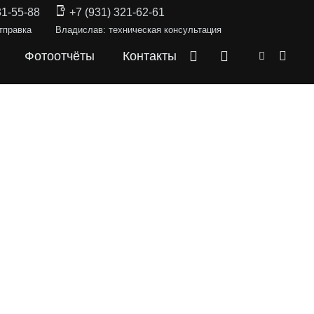
31-55-88
+7 (931) 321-62-61
тправка
Владислав: техническая консультация
Фотоотчёты
Контакты