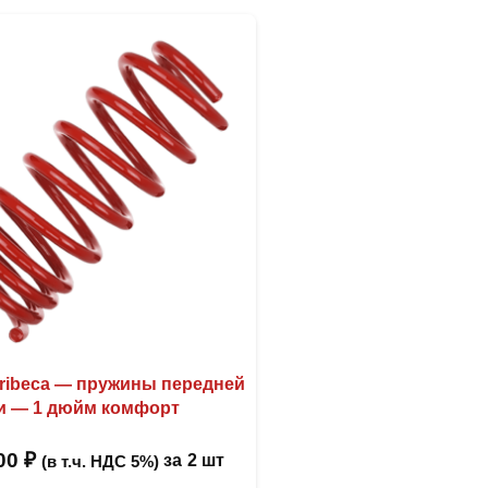
Tribeca — пружины передней
и — 1 дюйм комфорт
,00
₽
за
2 шт
(в т.ч. НДС 5%)