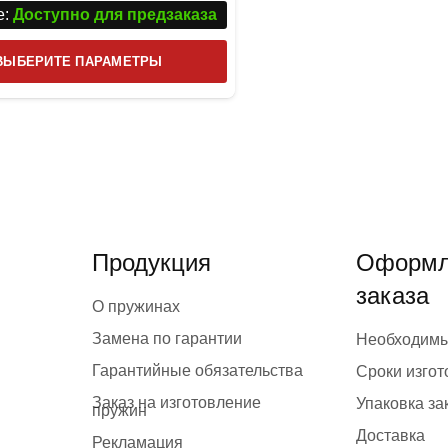
:
Доступно для предзаказа
Этот
ВЫБЕРИТЕ ПАРАМЕТРЫ
товар
имеет
несколько
вариаций.
Опции
можно
выбрать
Продукция
Оформл
на
заказа
странице
О пружинах
товара.
Замена по гарантии
Необходим
Гарантийные обязательства
Сроки изго
Заказ на изготовление
Упаковка за
пружин
Доставка
Рекламация