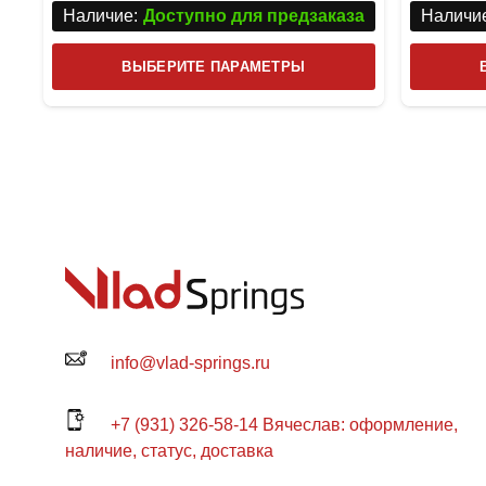
Наличие:
Доступно для предзаказа
Наличие
Этот
ВЫБЕРИТЕ ПАРАМЕТРЫ
товар
имеет
несколько
вариаций.
Опции
можно
выбрать
на
странице
товара.
info@vlad-springs.ru
+7 (931) 326-58-14 Вячеслав: оформление,
наличие, статус, доставка