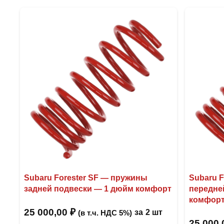
Subaru Forester SF — пружины
Subaru 
задней подвески — 1 дюйм комфорт
передне
комфор
25 000,00
₽
за
2 шт
(в т.ч. НДС 5%)
25 000