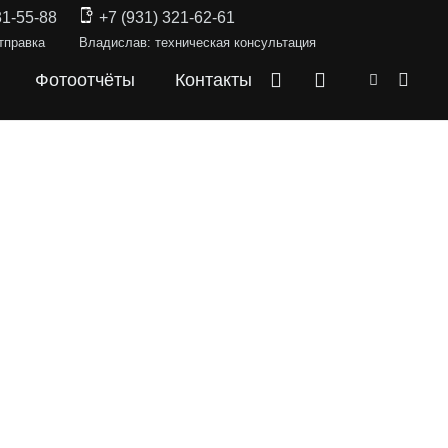
31-55-88
+7 (931) 321-62-61
тправка
Владислав: техническая консультация
Фотоотчёты
Контакты