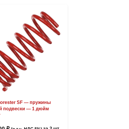
Forester SF — пружины
й подвески — 1 дюйм
т
,00
₽
за
2 шт
(в т.ч. НДС 5%)