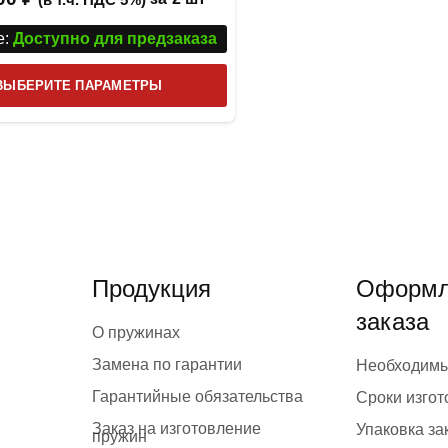
:
Доступно для предзаказа
Этот
ВЫБЕРИТЕ ПАРАМЕТРЫ
товар
имеет
несколько
вариаций.
Опции
можно
выбрать
Продукция
Оформл
на
заказа
странице
О пружинах
товара.
Замена по гарантии
Необходим
Гарантийные обязательства
Сроки изго
Заказ на изготовление
Упаковка за
пружин