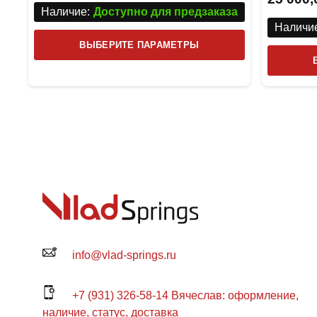
Наличие:
Доступно для предзаказа
Наличие
Этот
ВЫБЕРИТЕ ПАРАМЕТРЫ
товар
имеет
несколько
вариаций.
Опции
можно
выбрать
на
странице
товара.
info@vlad-springs.ru
+7 (931) 326-58-14 Вячеслав: оформление,
наличие, статус, доставка