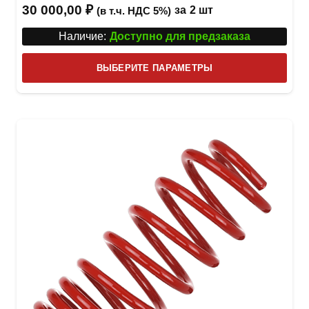
30 000,00
₽
за
2 шт
(в т.ч. НДС 5%)
Наличие:
Доступно для предзаказа
Этот
ВЫБЕРИТЕ ПАРАМЕТРЫ
това
имее
неск
вари
Опци
можн
выбр
на
стра
товар