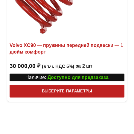
Volvo XC90 — пружины передней подвески — 1
дюйм комфорт
30 000,00
₽
за
2 шт
(в т.ч. НДС 5%)
Наличие:
Доступно для предзаказа
Этот
ВЫБЕРИТЕ ПАРАМЕТРЫ
това
имее
неск
вари
Опци