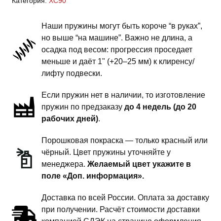
Категория:
XC90
-
пружины
Наши пружины могут быть короче “в руках”,
передней
но выше “на машине”. Важно не длина, а
подвески
осадка под весом: прогрессия проседает
-
меньше и даёт 1" (+20–25 мм) к клиренсу/
сток
лифту подвески.
комфорт
Если пружин нет в наличии, то изготовление
пружин по предзаказу
до 4 недель (до 20
рабочих дней)
.
Порошковая покраска — только красный или
чёрный. Цвет пружины уточняйте у
менеджера.
Желаемый цвет укажите в
поле «Доп. информация».
Доставка по всей России. Оплата за доставку
при получении. Расчёт стоимости доставки