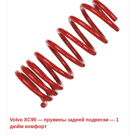
Опци
можн
выбр
на
стра
товар
Volvo XC90 — пружины задней подвески — 1
дюйм комфорт