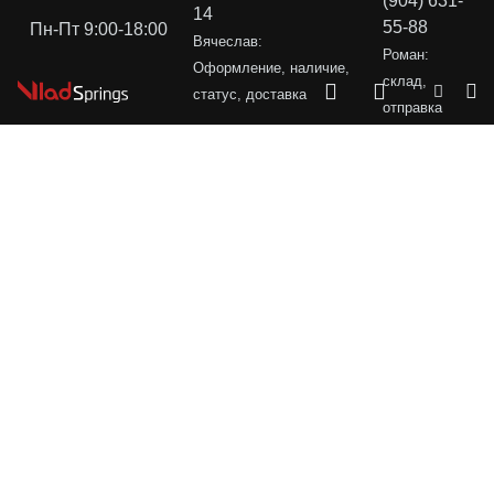
(904) 631-
14
55-88
Пн-Пт 9:00-18:00
Вячеслав:
Роман:
Оформление, наличие,
склад,
статус, доставка
отправка