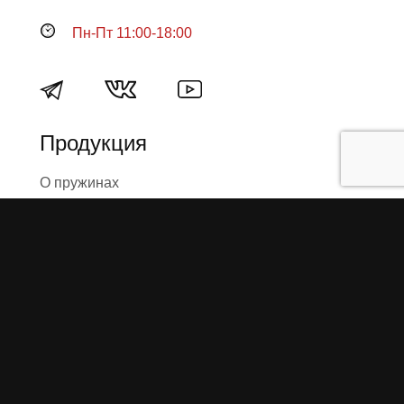
Пн-Пт 11:00-18:00
Продукция
О пружинах
Замена по гарантии
Гарантийные обязательства
Заказ на изготовление пружин
Рекламация
Блог / Статьи
Фотоотчёты
Видео