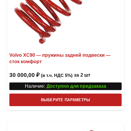
Volvo XC90 — пружины задней подвески —
сток комфорт
30 000,00
₽
за
2 шт
(в т.ч. НДС 5%)
Наличие:
Доступно для предзаказа
Этот
ВЫБЕРИТЕ ПАРАМЕТРЫ
това
имее
неск
вари