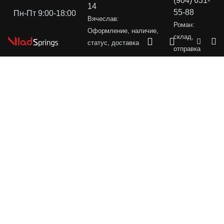
(904) 631-
14
55-88
Пн-Пт 9:00-18:00
Вячеслав:
Роман:
Оформление, наличие,
склад,
статус, доставка
отправка