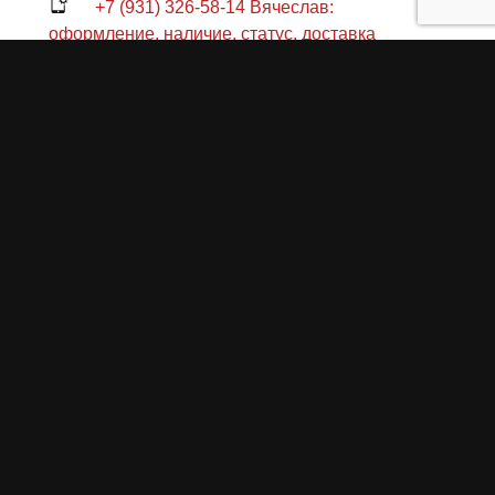
+7 (931) 326-58-14 Вячеслав:
оформление, наличие, статус, доставка
+7 (931) 321-62-61 Владислав:
консультация
+7 (904) 637-06-60 Павел: техническая
консультация по заказу
+7 (904) 631-55-88 Роман: склад, отправка
СПб., пр. Стачек 47Я
Пн-Пт 11:00-18:00