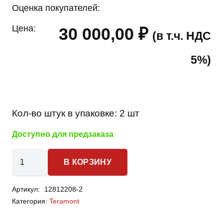
Оценка покупателей:
Цена:
30 000,00
₽
(в т.ч. НДС
5%)
Кол-во штук в упаковке:
2 шт
Доступно для предзаказа
Количество
В КОРЗИНУ
товара
Volkswagen Teramont
Артикул:
12812208-2
-
Категория:
Teramont
пружины
передней