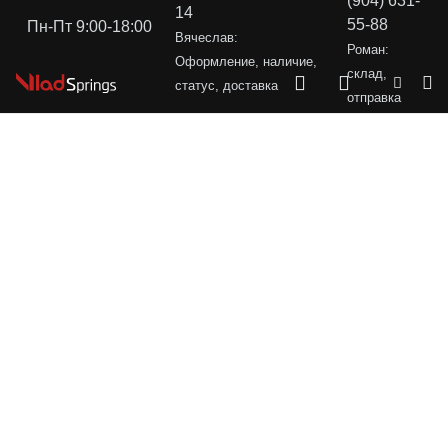
(904) 631-
14
55-88
Пн-Пт 9:00-18:00
Вячеслав:
Роман:
Оформление, наличие,
склад,
статус, доставка
отправка