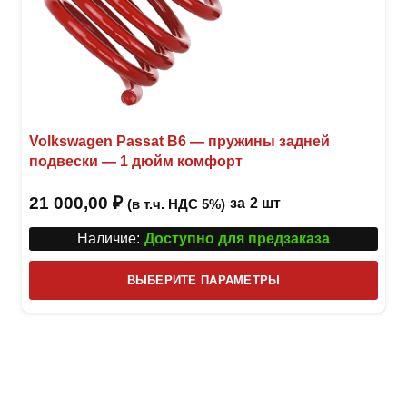
Volkswagen Passat B6 — пружины задней
подвески — 1 дюйм комфорт
21 000,00
₽
за
2 шт
(в т.ч. НДС 5%)
Наличие:
Доступно для предзаказа
Этот
ВЫБЕРИТЕ ПАРАМЕТРЫ
това
имее
неск
вари
Опци