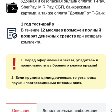
Удобная и безопасная онлайн оплата: T‑Pay,
SberPay, MIR Pay, СБП, банковскими
картами, а так же оплата "Долями" от Т-Банк.
1 год тест-драйв
В течение
12 месяцев возможен полный
возврат денежных средств
при возврате
комплекта.
!
1. Перед оформлением заказа, убедитесь в
правильности выбранного класса пружин!
2. Если пружина цилиндрическая, то установка
пружин прогрессивными витками вниз.
Описание
Дополнительная информация