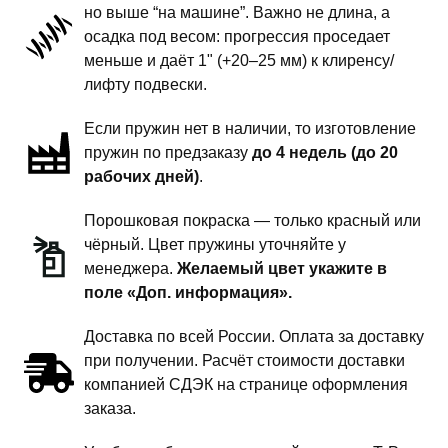
но выше “на машине”. Важно не длина, а
передней
осадка под весом: прогрессия проседает
подвески
меньше и даёт 1" (+20–25 мм) к клиренсу/
-
лифту подвески.
1
Если пружин нет в наличии, то изготовление
дюйм
пружин по предзаказу
до 4 недель (до 20
комфорт
рабочих дней)
.
Порошковая покраска — только красный или
чёрный. Цвет пружины уточняйте у
менеджера.
Желаемый цвет укажите в
поле «Доп. информация».
Доставка по всей России. Оплата за доставку
при получении. Расчёт стоимости доставки
компанией СДЭК на странице оформления
заказа.