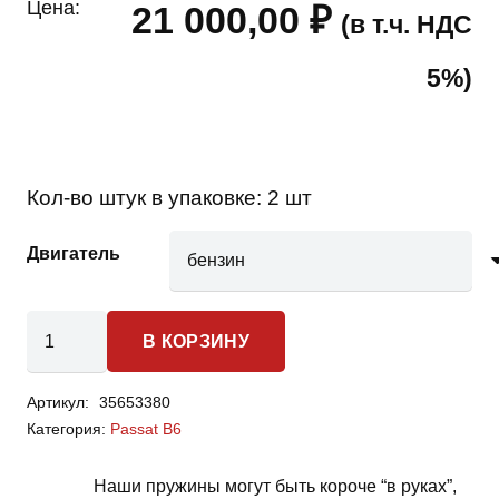
Цена:
21 000,00
₽
(в т.ч. НДС
5%)
Кол-во штук в упаковке:
2 шт
Двигатель
Количество
В КОРЗИНУ
товара
Volkswagen
Артикул:
35653380
Passat
Категория:
Passat B6
B6
-
Наши пружины могут быть короче “в руках”,
пружины