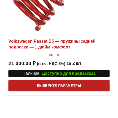
Volkswagen Passat B5 — пружины задней
подвески — 1 дюйм комфорт
Оценка
5
из 5
21 000,00
₽
за
2 шт
(в т.ч. НДС 5%)
Наличие:
Доступно для предзаказа
Этот
ВЫБЕРИТЕ ПАРАМЕТРЫ
това
имее
неск
вари
Опци