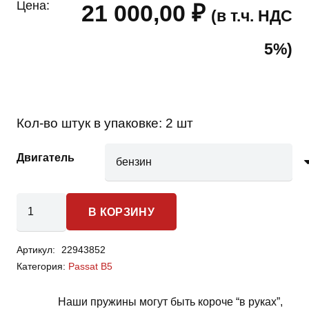
Цена:
21 000,00
₽
(в т.ч. НДС
5%)
Кол-во штук в упаковке:
2 шт
Двигатель
Количество
В КОРЗИНУ
товара
Volkswagen
Артикул:
22943852
Passat
Категория:
Passat B5
B5
-
Наши пружины могут быть короче “в руках”,
пружины