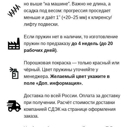
но выше “на машине”. Важно не длина, а
передней
осадка под весом: прогрессия проседает
подвески
меньше и даёт 1" (+20–25 мм) к клиренсу/
-
лифту подвески.
1
Если пружин нет в наличии, то изготовление
дюйм
пружин по предзаказу
до 4 недель (до 20
комфорт
рабочих дней)
.
Порошковая покраска — только красный или
чёрный. Цвет пружины уточняйте у
менеджера.
Желаемый цвет укажите в
поле «Доп. информация».
Доставка по всей России. Оплата за доставку
при получении. Расчёт стоимости доставки
компанией СДЭК на странице оформления
заказа.