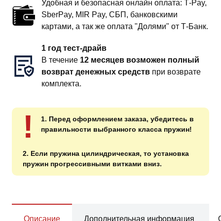
Удобная и безопасная онлайн оплата: T‑Pay,
SberPay, MIR Pay, СБП, банковскими
картами, а так же оплата "Долями" от Т-Банк.
1 год тест-драйв
В течение
12 месяцев возможен полный
возврат денежных средств
при возврате
комплекта.
!
1. Перед оформлением заказа, убедитесь в
правильности выбранного класса пружин!
2. Если пружина цилиндрическая, то установка
пружин прогрессивными витками вниз.
Описание
Дополнительная информация