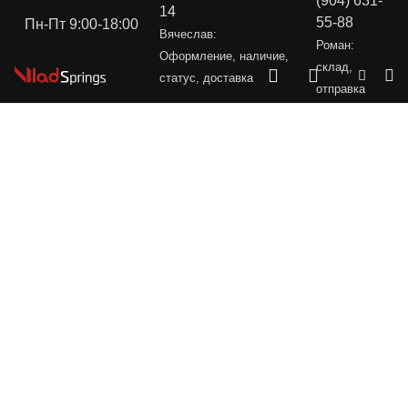
(904) 631-
14
55-88
Пн-Пт 9:00-18:00
Вячеслав:
Роман:
Оформление, наличие,
склад,
статус, доставка
отправка