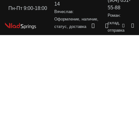
(904) 631-
14
55-88
Пн-Пт 9:00-18:00
Вячеслав:
Роман:
Оформление, наличие,
склад,
статус, доставка
отправка