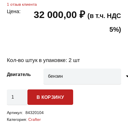
1
отзыв клиента
Цена:
32 000,00
₽
(в т.ч. НДС
5%)
Кол-во штук в упаковке:
2 шт
Двигатель
Количество
В КОРЗИНУ
товара
Volkswagen
Артикул:
84320104
Crafter
Категория:
Crafter
-