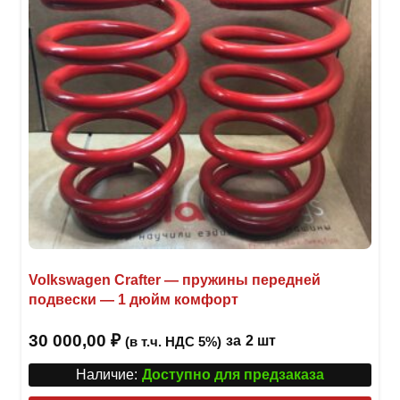
Volkswagen Crafter — пружины передней
подвески — 1 дюйм комфорт
30 000,00
₽
за
2 шт
(в т.ч. НДС 5%)
Наличие:
Доступно для предзаказа