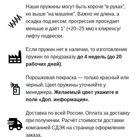
пружины
Наши пружины могут быть короче “в руках”,
передней
но выше “на машине”. Важно не длина, а
подвески
осадка под весом: прогрессия проседает
-
меньше и даёт 1" (+20–25 мм) к клиренсу/
сток
лифту подвески.
под
Если пружин нет в наличии, то изготовление
бронирование
пружин по предзаказу
до 4 недель (до 20
рабочих дней)
.
Порошковая покраска — только красный или
чёрный. Цвет пружины уточняйте у
менеджера.
Желаемый цвет укажите в
поле «Доп. информация».
Доставка по всей России. Оплата за доставку
при получении. Расчёт стоимости доставки
компанией СДЭК на странице оформления
заказа.