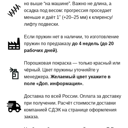
но выше “на машине”. Важно не длина, а
подвески
осадка под весом: прогрессия проседает
-
меньше и даёт 1" (+20–25 мм) к клиренсу/
1
лифту подвески.
дюйм
Если пружин нет в наличии, то изготовление
комфорт
пружин по предзаказу
до 4 недель (до 20
рабочих дней)
.
Порошковая покраска — только красный или
чёрный. Цвет пружины уточняйте у
менеджера.
Желаемый цвет укажите в
поле «Доп. информация».
Доставка по всей России. Оплата за доставку
при получении. Расчёт стоимости доставки
компанией СДЭК на странице оформления
заказа.