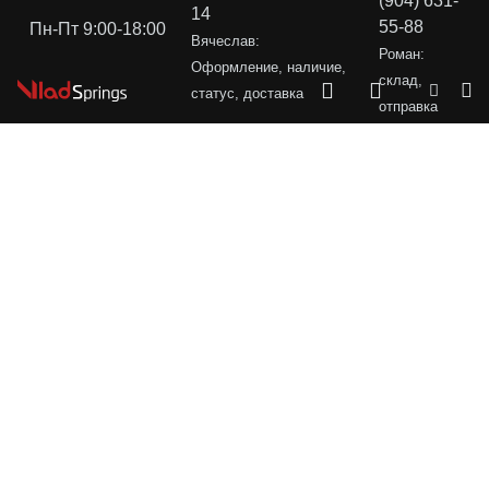
(904) 631-
14
55-88
Пн-Пт 9:00-18:00
Вячеслав:
Роман:
Оформление, наличие,
склад,
статус, доставка
отправка