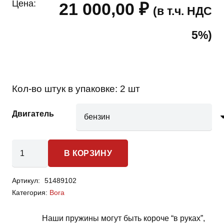
Цена:
21 000,00
₽
(в т.ч. НДС
5%)
Кол-во штук в упаковке:
2 шт
Двигатель
Количество
В КОРЗИНУ
товара
Volkswagen
Артикул:
51489102
Bora
Категория:
Bora
-
пружины
Наши пружины могут быть короче “в руках”,
передней