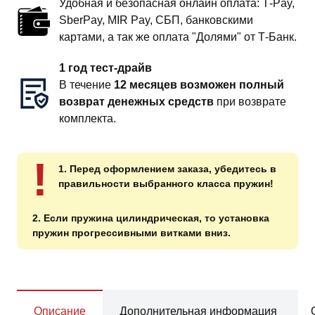
Удобная и безопасная онлайн оплата: T‑Pay,
SberPay, MIR Pay, СБП, банковскими
картами, а так же оплата "Долями" от Т-Банк.
1 год тест-драйв
В течение
12 месяцев возможен полный
возврат денежных средств
при возврате
комплекта.
!
1. Перед оформлением заказа, убедитесь в
правильности выбранного класса пружин!
2. Если пружина цилиндрическая, то установка
пружин прогрессивными витками вниз.
Описание
Дополнительная информация