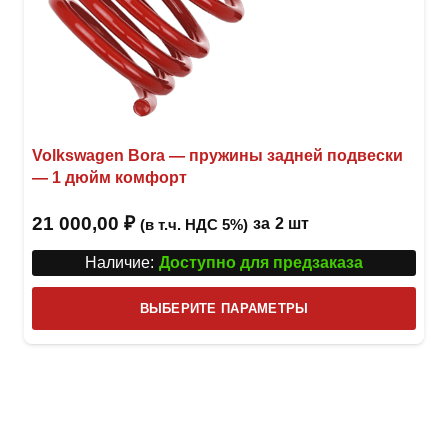
Volkswagen Bora — пружины задней подвески
— 1 дюйм комфорт
21 000,00
₽
за
2 шт
(в т.ч. НДС 5%)
Наличие:
Доступно для предзаказа
Этот
ВЫБЕРИТЕ ПАРАМЕТРЫ
това
имее
неск
вари
Опци