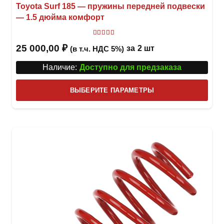
Toyota Surf 185 — пружины передней подвески
— 1.5 дюйма комфорт
Оценка
5.00
из 5
25 000,00
₽
за
2 шт
(в т.ч. НДС 5%)
Наличие:
Доступно для предзаказа
Этот
ВЫБЕРИТЕ ПАРАМЕТРЫ
това
имее
неск
вари
Опци
можн
выбр
на
стра
товар