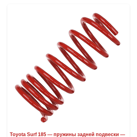
неск
вари
Опци
можн
выбр
на
стра
товар
Toyota Surf 185 — пружины задней подвески —