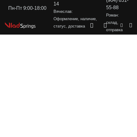
(904) 631-
14
55-88
Пн-Пт 9:00-18:00
Вячеслав:
Роман:
Оформление, наличие,
склад,
статус, доставка
отправка