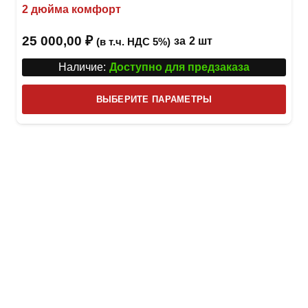
2 дюйма комфорт
25 000,00
₽
за
2 шт
(в т.ч. НДС 5%)
Наличие:
Доступно для предзаказа
Этот
ВЫБЕРИТЕ ПАРАМЕТРЫ
това
имее
неск
вари
Опци
можн
выбр
на
стра
товар