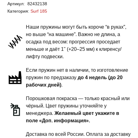
Артикул:
82432138
Surf
Категория:
Surf 185
185
-
Наши пружины могут быть короче “в руках”,
пружины
но выше “на машине”. Важно не длина, а
задней
осадка под весом: прогрессия проседает
подвески
меньше и даёт 1" (+20–25 мм) к клиренсу/
-
лифту подвески.
1.5
Если пружин нет в наличии, то изготовление
дюйма
пружин по предзаказу
до 4 недель (до 20
силовой
рабочих дней)
.
обвес
Порошковая покраска — только красный или
чёрный. Цвет пружины уточняйте у
менеджера.
Желаемый цвет укажите в
поле «Доп. информация».
Доставка по всей России. Оплата за доставку