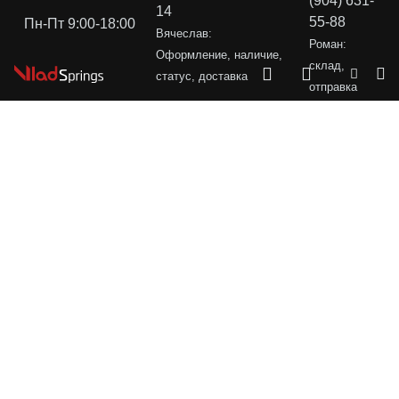
(904) 631-
14
55-88
Пн-Пт 9:00-18:00
Вячеслав:
Роман:
Оформление, наличие,
склад,
статус, доставка
отправка