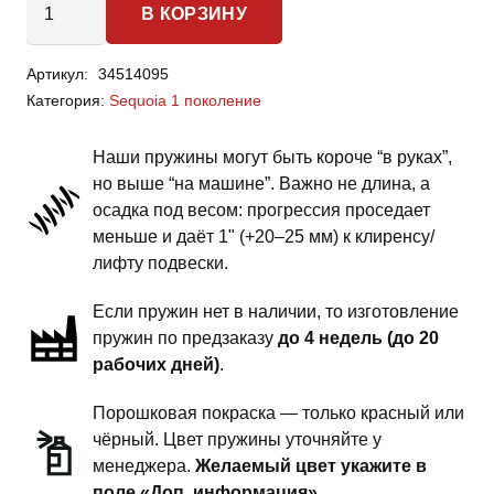
В КОРЗИНУ
товара
Toyota
Артикул:
34514095
Sequoia
Категория:
Sequoia 1 поколение
1
поколение
Наши пружины могут быть короче “в руках”,
-
но выше “на машине”. Важно не длина, а
пружины
осадка под весом: прогрессия проседает
передней
меньше и даёт 1" (+20–25 мм) к клиренсу/
подвески
лифту подвески.
-
Если пружин нет в наличии, то изготовление
1.5
пружин по предзаказу
до 4 недель (до 20
дюйма
рабочих дней)
.
комфорт
Порошковая покраска — только красный или
чёрный. Цвет пружины уточняйте у
менеджера.
Желаемый цвет укажите в
поле «Доп. информация».