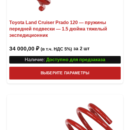
Toyota Land Cruiser Prado 120 — пружины
передней подвески — 1.5 дюйма тяжелый
экспедиционник
34 000,00
₽
за
2 шт
(в т.ч. НДС 5%)
Наличие:
Доступно для предзаказа
Этот
ВЫБЕРИТЕ ПАРАМЕТРЫ
това
имее
неск
вари
Опци
можн
выбр