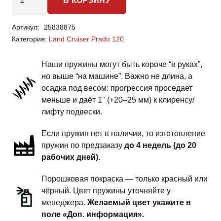
В КОРЗИНУ
товара
Toyota
Артикул:
25838875
Land
Категория:
Land Cruiser Prado 120
Cruiser
Prado
Наши пружины могут быть короче “в руках”,
120
но выше “на машине”. Важно не длина, а
-
осадка под весом: прогрессия проседает
пружины
меньше и даёт 1" (+20–25 мм) к клиренсу/
задней
лифту подвески.
подвески
Если пружин нет в наличии, то изготовление
-
пружин по предзаказу
до 4 недель (до 20
1.5
рабочих дней)
.
дюйма
тяжелый
Порошковая покраска — только красный или
экспедиционник
чёрный. Цвет пружины уточняйте у
менеджера.
Желаемый цвет укажите в
поле «Доп. информация».