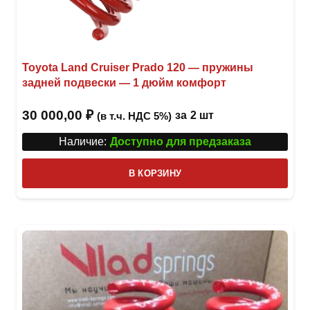
Toyota Land Cruiser Prado 120 — пружины
задней подвески — 1 дюйм комфорт
30 000,00
₽
за
2 шт
(в т.ч. НДС 5%)
Наличие:
Доступно для предзаказа
В КОРЗИНУ