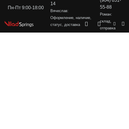
(904) 631-
14
55-88
Пн-Пт 9:00-18:00
Вячеслав:
Роман:
Оформление, наличие,
склад,
статус, доставка
отправка