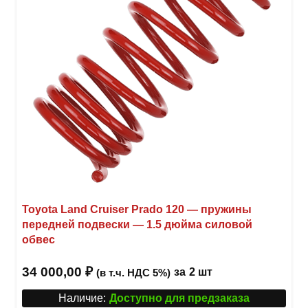
на
стра
товар
Toyota Land Cruiser Prado 120 — пружины
передней подвески — 1.5 дюйма силовой
обвес
34 000,00
₽
за
2 шт
(в т.ч. НДС 5%)
Наличие:
Доступно для предзаказа