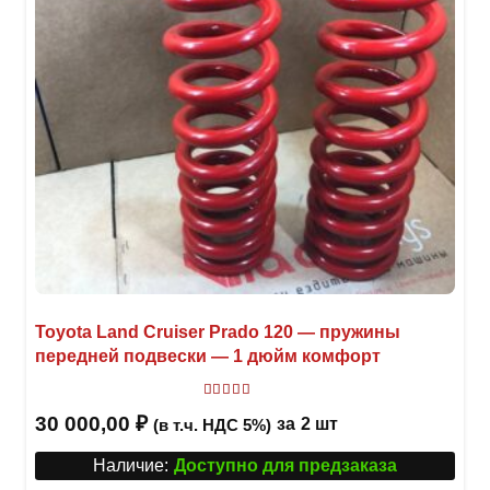
Toyota Land Cruiser Prado 120 — пружины
передней подвески — 1 дюйм комфорт
Оценка
5.00
из 5
30 000,00
₽
за
2 шт
(в т.ч. НДС 5%)
Наличие:
Доступно для предзаказа