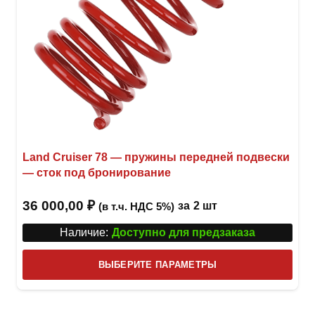
Land Cruiser 78 — пружины передней подвески
— сток под бронирование
36 000,00
₽
за
2 шт
(в т.ч. НДС 5%)
Наличие:
Доступно для предзаказа
Этот
ВЫБЕРИТЕ ПАРАМЕТРЫ
това
имее
неск