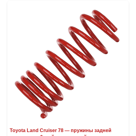
вари
Опци
можн
выбр
на
стра
товар
Toyota Land Cruiser 78 — пружины задней