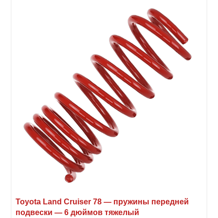
вари
Опци
можн
выбр
на
стра
товар
Toyota Land Cruiser 78 — пружины передней
подвески — 6 дюймов тяжелый