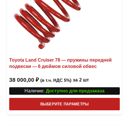
Toyota Land Cruiser 78 — пружины передней
подвески — 6 дюймов силовой обвес
38 000,00
₽
за
2 шт
(в т.ч. НДС 5%)
Наличие:
Доступно для предзаказа
Этот
ВЫБЕРИТЕ ПАРАМЕТРЫ
това
имее
неск