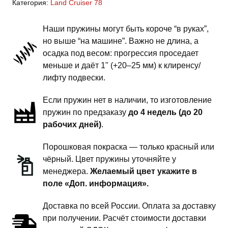
Категория:
Land Cruiser 78
Cruiser
78
Наши пружины могут быть короче “в руках”,
-
но выше “на машине”. Важно не длина, а
пружины
осадка под весом: прогрессия проседает
задней
меньше и даёт 1" (+20–25 мм) к клиренсу/
подвески
лифту подвески.
-
Если пружин нет в наличии, то изготовление
2
пружин по предзаказу
до 4 недель (до 20
дюйма
рабочих дней)
.
комфорт
Порошковая покраска — только красный или
чёрный. Цвет пружины уточняйте у
менеджера.
Желаемый цвет укажите в
поле «Доп. информация».
Доставка по всей России. Оплата за доставку
при получении. Расчёт стоимости доставки