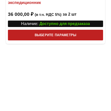
экспедиционник
36 000,00
₽
за
2 шт
(в т.ч. НДС 5%)
Наличие:
Доступно для предзаказа
Этот
ВЫБЕРИТЕ ПАРАМЕТРЫ
това
имее
неск
вари
Опци
можн
выбр
на
стра
товар