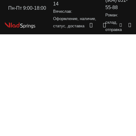
(904) 631-
14
55-88
Пн-Пт 9:00-18:00
Вячеслав:
Роман:
Оформление, наличие,
склад,
статус, доставка
отправка