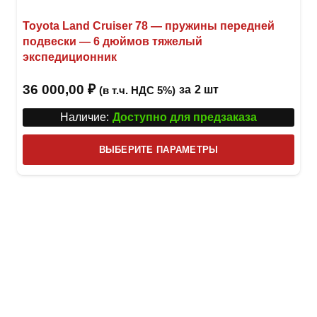
Toyota Land Cruiser 78 — пружины передней
подвески — 6 дюймов тяжелый
экспедиционник
36 000,00
₽
за
2 шт
(в т.ч. НДС 5%)
Наличие:
Доступно для предзаказа
Этот
ВЫБЕРИТЕ ПАРАМЕТРЫ
това
имее
неск
вари
Опци
можн
выбр
на
стра