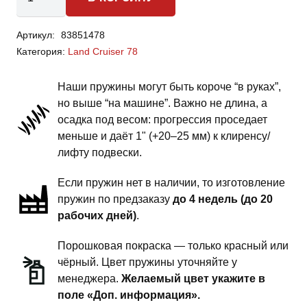
товара
Toyota
Артикул:
83851478
Land
Категория:
Land Cruiser 78
Cruiser
78
Наши пружины могут быть короче “в руках”,
-
но выше “на машине”. Важно не длина, а
пружины
осадка под весом: прогрессия проседает
передней
меньше и даёт 1" (+20–25 мм) к клиренсу/
подвески
лифту подвески.
-
Если пружин нет в наличии, то изготовление
4
пружин по предзаказу
до 4 недель (до 20
дюйма
рабочих дней)
.
силовой
обвес
Порошковая покраска — только красный или
чёрный. Цвет пружины уточняйте у
менеджера.
Желаемый цвет укажите в
поле «Доп. информация».