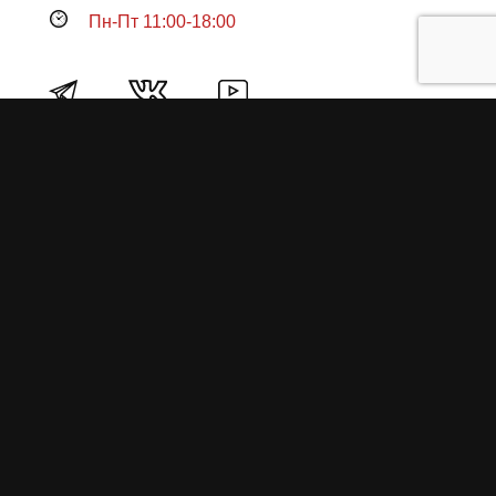
Пн-Пт 11:00-18:00
Продукция
О пружинах
Замена по гарантии
Гарантийные обязательства
Заказ на изготовление пружин
Рекламация
Блог / Статьи
Фотоотчёты
Видео