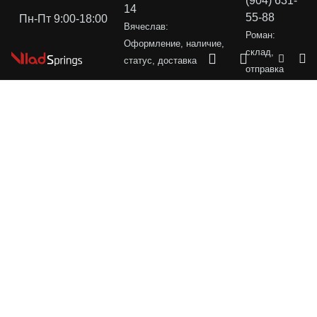
(904) 631-
14
55-88
Пн-Пт 9:00-18:00
Вячеслав:
Роман:
Оформление, наличие,
склад,
статус, доставка
отправка