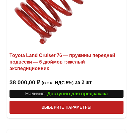
Toyota Land Cruiser 76 — пружины передней
подвески — 6 дюймов тяжелый
экспедиционник
38 000,00
₽
за
2 шт
(в т.ч. НДС 5%)
Наличие:
Доступно для предзаказа
Этот
ВЫБЕРИТЕ ПАРАМЕТРЫ
това
имее
неск