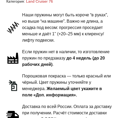
Категория:
Land Cruiser 76
Cruiser
76
Наши пружины могут быть короче “в руках”,
-
но выше “на машине”. Важно не длина, а
пружины
осадка под весом: прогрессия проседает
задней
меньше и даёт 1" (+20–25 мм) к клиренсу/
подвески
лифту подвески.
-
Если пружин нет в наличии, то изготовление
2
пружин по предзаказу
до 4 недель (до 20
дюйма
рабочих дней)
.
комфорт
Порошковая покраска — только красный или
чёрный. Цвет пружины уточняйте у
менеджера.
Желаемый цвет укажите в
поле «Доп. информация».
Доставка по всей России. Оплата за доставку
при получении. Расчёт стоимости доставки