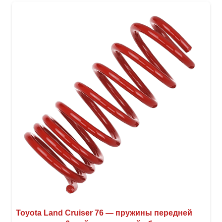
вари
Опци
можн
выбр
на
стра
товар
Toyota Land Cruiser 76 — пружины передней