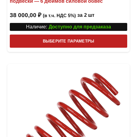
подвески — 6 дюймов силовой обвес
38 000,00
₽
за
2 шт
(в т.ч. НДС 5%)
Наличие:
Доступно для предзаказа
Этот
ВЫБЕРИТЕ ПАРАМЕТРЫ
това
имее
неск
вари
Опци
можн
выбр
на
стра
товар