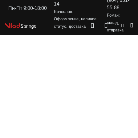
(904) 631-
14
55-88
Пн-Пт 9:00-18:00
Вячеслав:
Роман:
Оформление, наличие,
склад,
статус, доставка
отправка