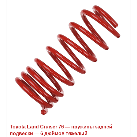
вари
Опци
можн
выбр
на
стра
товар
Toyota Land Cruiser 76 — пружины задней
подвески — 6 дюймов тяжелый