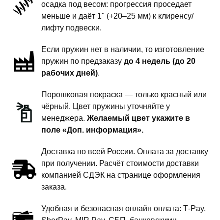
осадка под весом: прогрессия проседает
подвески
меньше и даёт 1" (+20–25 мм) к клиренсу/
-
лифту подвески.
1.5
Если пружин нет в наличии, то изготовление
дюйма
пружин по предзаказу
до 4 недель (до 20
комфорт
рабочих дней)
.
Порошковая покраска — только красный или
чёрный. Цвет пружины уточняйте у
менеджера.
Желаемый цвет укажите в
поле «Доп. информация».
Доставка по всей России. Оплата за доставку
при получении. Расчёт стоимости доставки
компанией СДЭК на странице оформления
заказа.
Удобная и безопасная онлайн оплата: T‑Pay,