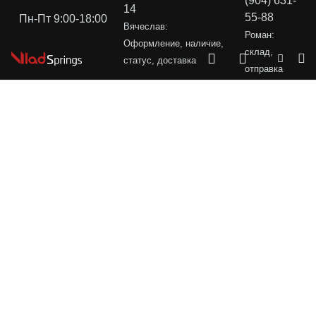
(904) 631-
14
55-88
Пн-Пт 9:00-18:00
Вячеслав:
Роман:
Оформление, наличие,
склад,
статус, доставка
отправка