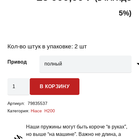
5%)
Кол-во штук в упаковке:
2 шт
Привод
Количество
В КОРЗИНУ
товара
Toyota
Артикул:
79835537
Hiace
Категория:
Hiace H200
H200
-
Наши пружины могут быть короче “в руках”,
пружины
но выше “на машине”. Важно не длина, а
задней