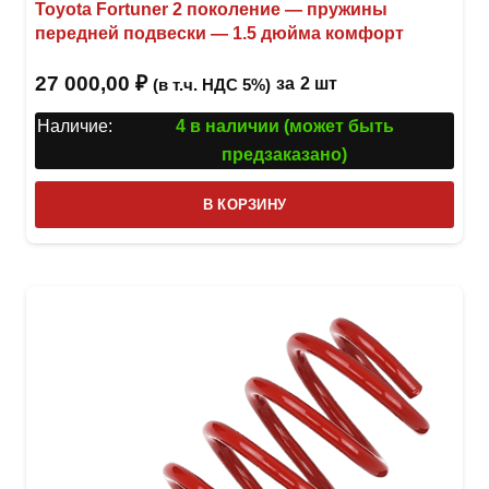
Toyota Fortuner 2 поколение — пружины
передней подвески — 1.5 дюйма комфорт
27 000,00
₽
за
2 шт
(в т.ч. НДС 5%)
Наличие:
4 в наличии (может быть
предзаказано)
В КОРЗИНУ