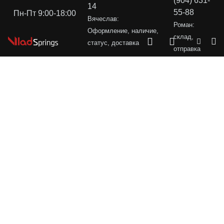
(904) 631-
14
55-88
Пн-Пт 9:00-18:00
Вячеслав:
Роман:
Оформление, наличие,
склад,
статус, доставка
отправка