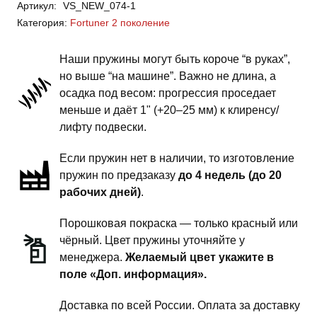
Артикул:
VS_NEW_074-1
Fortuner
Категория:
Fortuner 2 поколение
2
поколение
Наши пружины могут быть короче “в руках”,
-
но выше “на машине”. Важно не длина, а
пружины
осадка под весом: прогрессия проседает
передней
меньше и даёт 1" (+20–25 мм) к клиренсу/
подвески
лифту подвески.
-
Если пружин нет в наличии, то изготовление
сток
пружин по предзаказу
до 4 недель (до 20
комфорт
рабочих дней)
.
Порошковая покраска — только красный или
чёрный. Цвет пружины уточняйте у
менеджера.
Желаемый цвет укажите в
поле «Доп. информация».
Доставка по всей России. Оплата за доставку