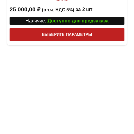
Оценка
5
из 5
25 000,00
₽
за
2 шт
(в т.ч. НДС 5%)
Наличие:
Доступно для предзаказа
Этот
ВЫБЕРИТЕ ПАРАМЕТРЫ
това
имее
неск
вари
Опци
можн
выбр
на
стра
товар