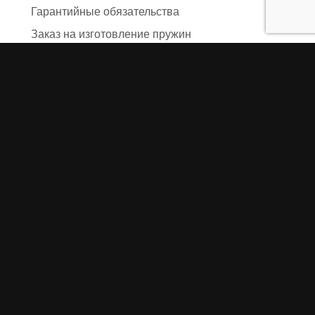
Гарантийные обязательства
Заказ на изготовление пружин
Рекламация
Блог / Статьи
Фотоотчёты
Видео
Оформление заказа
Необходимые данные
Сроки изготовления
Упаковка заказа
Доставка
Оплата