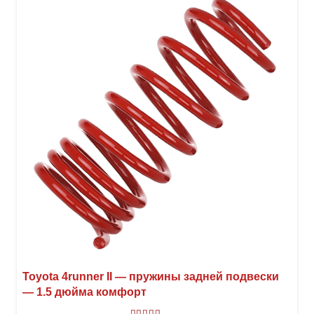
Опци
можн
выбр
на
стра
товар
Toyota 4runner II — пружины задней подвески
— 1.5 дюйма комфорт