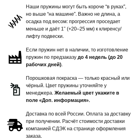
-
Наши пружины могут быть короче “в руках”,
пружины
но выше “на машине”. Важно не длина, а
задней
осадка под весом: прогрессия проседает
подвески
меньше и даёт 1" (+20–25 мм) к клиренсу/
-
лифту подвески.
1.5
Если пружин нет в наличии, то изготовление
дюйма
пружин по предзаказу
до 4 недель (до 20
силовой
рабочих дней)
.
обвес
Порошковая покраска — только красный или
чёрный. Цвет пружины уточняйте у
менеджера.
Желаемый цвет укажите в
поле «Доп. информация».
Доставка по всей России. Оплата за доставку
при получении. Расчёт стоимости доставки
компанией СДЭК на странице оформления
заказа.