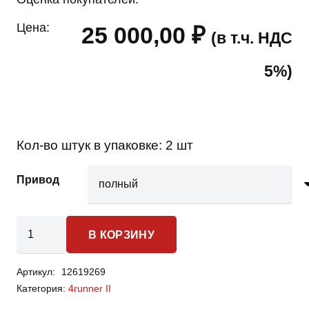
Цена:
25 000,00
₽
(в т.ч. НДС
5%)
Кол-во штук в упаковке:
2 шт
Привод
Количество
В КОРЗИНУ
товара
Toyota
Артикул:
12619269
4runner
Категория:
4runner II
II