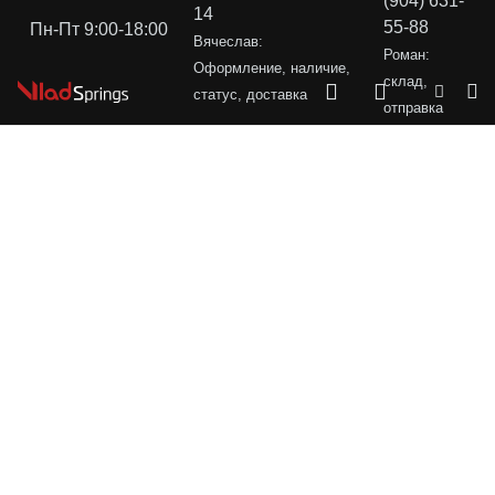
(904) 631-
14
55-88
Пн-Пт 9:00-18:00
Вячеслав:
Роман:
Оформление, наличие,
склад,
статус, доставка
отправка