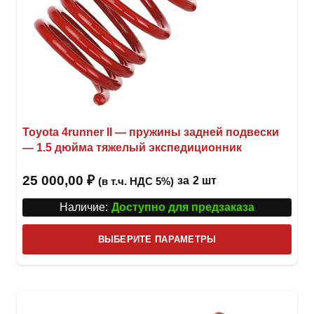
Toyota 4runner II — пружины задней подвески
— 1.5 дюйма тяжелый экспедиционник
25 000,00
₽
за
2 шт
(в т.ч. НДС 5%)
Наличие:
Доступно для предзаказа
Этот
ВЫБЕРИТЕ ПАРАМЕТРЫ
това
имее
неск
вари