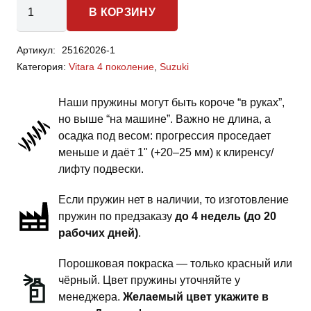
Количество
В КОРЗИНУ
товара
Suzuki
Артикул:
25162026-1
Vitara
Категория:
Vitara 4 поколение
,
Suzuki
Escudo
4
Наши пружины могут быть короче “в руках”,
поколение
но выше “на машине”. Важно не длина, а
-
осадка под весом: прогрессия проседает
пружины
меньше и даёт 1" (+20–25 мм) к клиренсу/
задней
лифту подвески.
подвески
Если пружин нет в наличии, то изготовление
-
пружин по предзаказу
до 4 недель (до 20
1
рабочих дней)
.
дюйм
комфорт
Порошковая покраска — только красный или
чёрный. Цвет пружины уточняйте у
менеджера.
Желаемый цвет укажите в