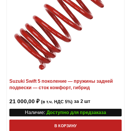
стра
товар
Suzuki Swift 5 поколение — пружины задней
подвески — сток комфорт, гибрид
21 000,00
₽
за
2 шт
(в т.ч. НДС 5%)
Наличие:
Доступно для предзаказа
В КОРЗИНУ