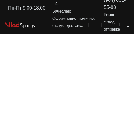
(904) 631-
14
55-88
Пн-Пт 9:00-18:00
Вячеслав:
Роман:
Оформление, наличие,
склад,
статус, доставка
отправка