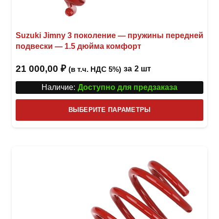
Suzuki Jimny 3 поколение — пружины передней
подвески — 1.5 дюйма комфорт
21 000,00
₽
за
2 шт
(в т.ч. НДС 5%)
Наличие:
Доступно для предзаказа
Этот
ВЫБЕРИТЕ ПАРАМЕТРЫ
това
имее
неск
вари
Опци
можн
выбр
на