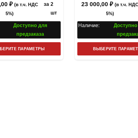
,00
₽
23 000,00
₽
за
2
(в т.ч. НДС
(в т.ч. НД
шт
5%)
5%)
Доступно для
Наличие:
Доступно
предзаказа
предзак
Этот
БЕРИТЕ ПАРАМЕТРЫ
ВЫБЕРИТЕ ПАРАМЕ
товар
имеет
несколько
вариаций.
Опции
можно
выбрать
на
странице
товара.