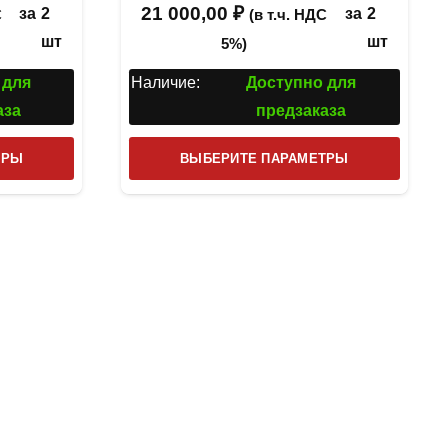
21 000,00
₽
за
2
за
2
С
(в т.ч. НДС
шт
шт
5%)
 для
Наличие:
Доступно для
аза
предзаказа
Этот
Этот
ТРЫ
ВЫБЕРИТЕ ПАРАМЕТРЫ
товар
товар
имеет
имеет
несколько
несколь
вариаций.
вариаци
Опции
Опции
можно
можно
выбрать
выбрат
на
на
странице
страниц
товара.
товара.