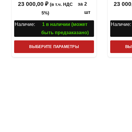
23 000,00
₽
23 000
за
2
(в т.ч. НДС
шт
5%)
Наличие:
1 в наличии (может
Наличие:
быть предзаказано)
Этот
ВЫБЕРИТЕ ПАРАМЕТРЫ
ВЫ
товар
имеет
несколько
вариаций.
Опции
можно
выбрать
на
странице
товара.