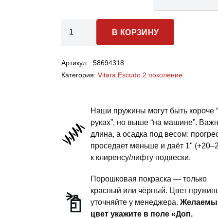
Количество
В КОРЗИНУ
товара
Suzuki
Артикул:
58694318
Vitara
Категория:
Vitara Escudo 2 поколение
Escudo
2
поколение
Наши пружины могут быть короче 
-
руках”, но выше “на машине”. Важ
длина, а осадка под весом: прогре
пружины
проседает меньше и даёт 1" (+20–
задней
к клиренсу/лифту подвески.
подвески
-
Порошковая покраска — только
1
красный или чёрный. Цвет пружин
уточняйте у менеджера.
Желаемы
дюйм
цвет укажите в поле «Доп.
комфорт