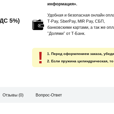
информация».
Удобная и безопасная онлайн опла
 НДС 5%)
T‑Pay, SberPay, MIR Pay, СБП,
банковскими картами, а так же опл
"Долями" от Т-Банк.
!
1. Перед оформлением заказа, убед
2. Если пружина цилиндрическая, т
Отзывы (0)
Вопрос-Ответ