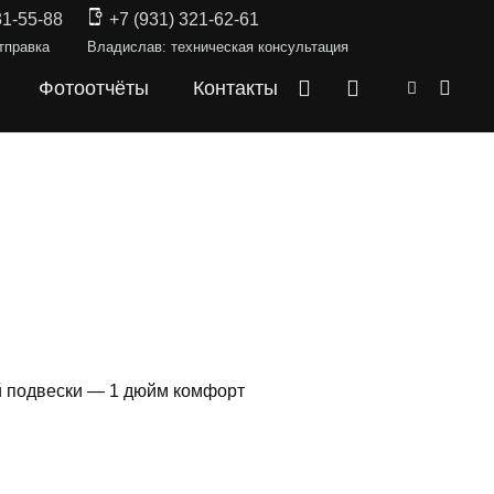
31-55-88
+7 (931) 321-62-61
тправка
Владислав: техническая консультация
Фотоотчёты
Контакты
й подвески — 1 дюйм комфорт
СКИ —