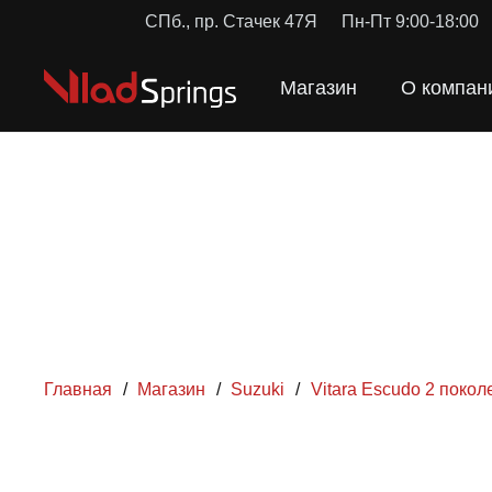
СПб., пр. Стачек 47Я
Пн-Пт 9:00-18:00
Магазин
О компан
Главная
/
Магазин
/
Suzuki
/
Vitara Escudo 2 покол
ПРУЖ