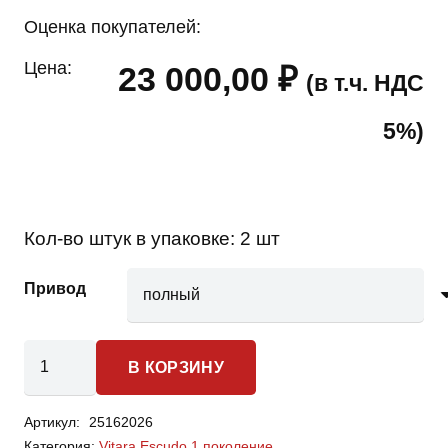
Оценка покупателей:
Цена:
23 000,00
₽
(в т.ч. НДС
5%)
Кол-во штук в упаковке:
2 шт
Привод
Количество
В КОРЗИНУ
товара
Suzuki
Артикул:
25162026
Vitara
Категория:
Vitara Escudo 1 поколение