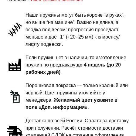
Escudo
1
Наши пружины могут быть короче “в руках”,
поколение
но выше “на машине”. Важно не длина, а
-
осадка под весом: прогрессия проседает
пружины
меньше и даёт 1" (+20–25 мм) к клиренсу/
задней
лифту подвески.
подвески
Если пружин нет в наличии, то изготовление
-
пружин по предзаказу
до 4 недель (до 20
1
рабочих дней)
.
дюйм
комфорт
Порошковая покраска — только красный или
чёрный. Цвет пружины уточняйте у
менеджера.
Желаемый цвет укажите в
поле «Доп. информация».
Доставка по всей России. Оплата за доставку
при получении. Расчёт стоимости доставки
компанией СДЭК на странице оформления