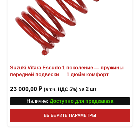
Suzuki Vitara Escudo 1 поколение — пружины
передней подвески — 1 дюйм комфорт
23 000,00
₽
за
2 шт
(в т.ч. НДС 5%)
Наличие:
Доступно для предзаказа
Этот
ВЫБЕРИТЕ ПАРАМЕТРЫ
това
имее
неск