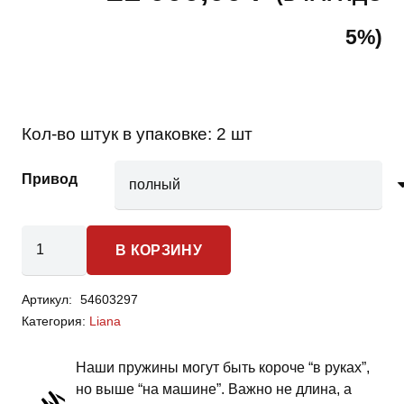
5%)
Кол-во штук в упаковке:
2 шт
Привод
Количество
В КОРЗИНУ
товара
Suzuki
Артикул:
54603297
Liana
Категория:
Liana
-
пружины
Наши пружины могут быть короче “в руках”,
задней
но выше “на машине”. Важно не длина, а
подвески