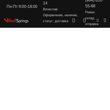
(904) 631-
14
55-88
Пн-Пт 9:00-18:00
Вячеслав:
Роман:
Оформление, наличие,
склад,
статус, доставка
отправка