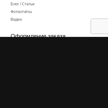
Блог / Статьи
Фотоотчёты
Видео
Оформление заказа
Необходимые данные
Сроки изготовления
Упаковка заказа
Доставка
Оплата
О компании
Предыстория