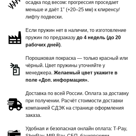
осадка под весом: прогрессия проседает
-
меньше и даёт 1" (+20–25 мм) к клиренсу/
1
лифту подвески.
дюйм
Если пружин нет в наличии, то изготовление
комфорт
пружин по предзаказу
до 4 недель (до 20
рабочих дней)
.
Порошковая покраска — только красный или
чёрный. Цвет пружины уточняйте у
менеджера.
Желаемый цвет укажите в
поле «Доп. информация».
Доставка по всей России. Оплата за доставку
при получении. Расчёт стоимости доставки
компанией СДЭК на странице оформления
заказа.
Удобная и безопасная онлайн оплата: T‑Pay,
SberPay, MIR Pay, СБП, банковскими