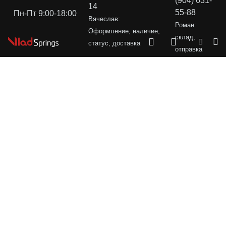
(904) 631-
14
55-88
Пн-Пт 9:00-18:00
Вячеслав:
Роман:
Оформление, наличие,
склад,
статус, доставка
отправка