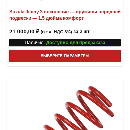
Suzuki Jimny 3 поколение — пружины передней
подвески — 1.5 дюйма комфорт
21 000,00
₽
за
2 шт
(в т.ч. НДС 5%)
Наличие:
Доступно для предзаказа
Этот
ВЫБЕРИТЕ ПАРАМЕТРЫ
това
имее
неск
вари
Опци
можн
выбр
на
стра
товар