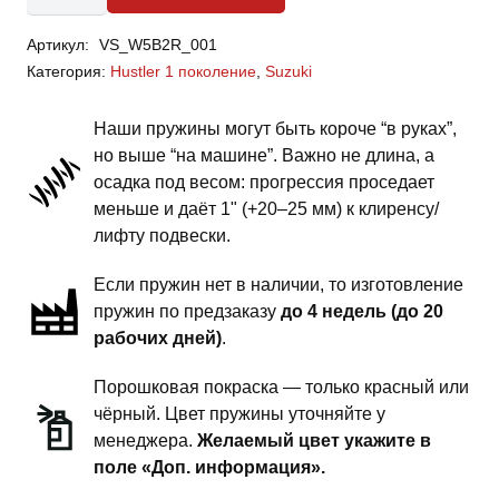
Suzuki
Артикул:
VS_W5B2R_001
Hustler
Категория:
Hustler 1 поколение
,
Suzuki
1
поколение
Наши пружины могут быть короче “в руках”,
-
но выше “на машине”. Важно не длина, а
пружины
осадка под весом: прогрессия проседает
задней
меньше и даёт 1" (+20–25 мм) к клиренсу/
подвески
лифту подвески.
-
Если пружин нет в наличии, то изготовление
1.5
пружин по предзаказу
до 4 недель (до 20
дюйма
рабочих дней)
.
комфорт
Порошковая покраска — только красный или
чёрный. Цвет пружины уточняйте у
менеджера.
Желаемый цвет укажите в
поле «Доп. информация».