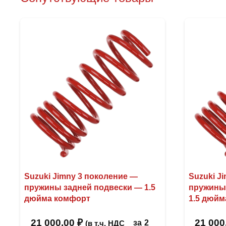
Suzuki Jimny 3 поколение —
Suzuki J
пружины задней подвески — 1.5
пружины
дюйма комфорт
1.5 дюйм
21 000,00
₽
21 000
за
2
(в т.ч. НДС