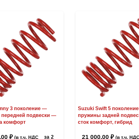
imny 3 поколение —
Suzuki Swift 5 поколени
 передней подвески —
пружины задней подвес
а комфорт
сток комфорт, гибрид
,00
₽
21 000,00
₽
за
2
(в т.ч. НДС
(в т.ч. НД