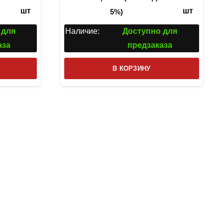
шт
шт
5%)
 для
Наличие:
Доступно для
аза
предзаказа
В КОРЗИНУ