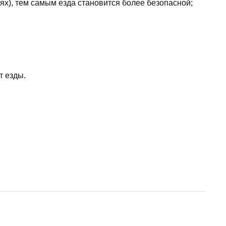
ях), тем самым езда становится более безопасной;
т езды.