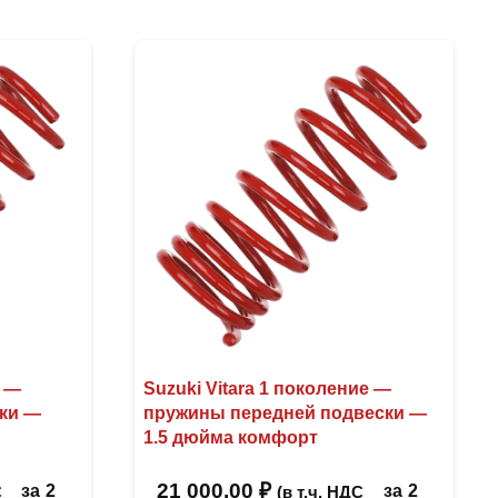
е —
Suzuki Vitara 1 поколение —
ки —
пружины передней подвески —
1.5 дюйма комфорт
21 000,00
₽
за
2
за
2
С
(в т.ч. НДС