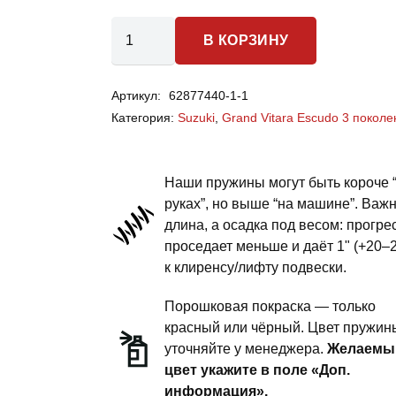
Количество
В КОРЗИНУ
товара
Suzuki
Артикул:
62877440-1-1
Grand
Категория:
Suzuki
,
Grand Vitara Escudo 3 покол
Vitara
Escudo
3
Наши пружины могут быть короче 
поколение
руках”, но выше “на машине”. Важ
длина, а осадка под весом: прогре
-
проседает меньше и даёт 1" (+20–
пружины
к клиренсу/лифту подвески.
передней
подвески
Порошковая покраска — только
-
красный или чёрный. Цвет пружин
уточняйте у менеджера.
Желаемы
сток
цвет укажите в поле «Доп.
комфорт
информация».