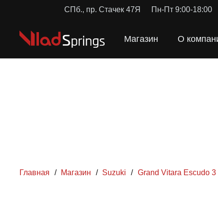
СПб., пр. Стачек 47Я
Пн-Пт 9:00-18:00
Магазин
О компан
Главная
/
Магазин
/
Suzuki
/
Grand Vitara Escudo 3
ПРУЖ