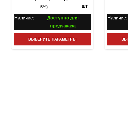
шт
5%)
Наличие:
Доступно для
Наличие:
предзаказа
Этот
ВЫБЕРИТЕ ПАРАМЕТРЫ
ВЫ
товар
имеет
несколько
вариаций.
Опции
можно
выбрать
на
странице
товара.