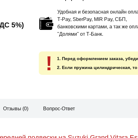
Удобная и безопасная онлайн опла
T‑Pay, SberPay, MIR Pay, СБП,
 НДС 5%)
банковскими картами, а так же опл
"Долями" от Т-Банк.
!
1. Перед оформлением заказа, убед
2. Если пружина цилиндрическая, т
Отзывы (0)
Вопрос-Ответ
редней подвески на Suzuki Grand Vitara Es