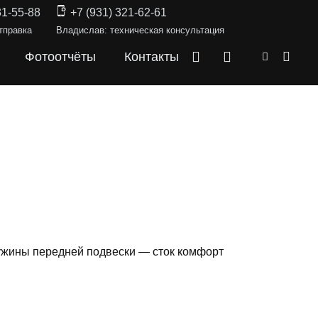
31-55-88
+7 (931) 321-62-61
тправка
Владислав: техническая консультация
Фотоотчёты
Контакты
ружины передней подвески — сток комфорт
СКИ —