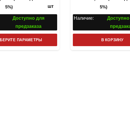
шт
5%)
5%)
Доступно для
Наличие:
Доступно
предзаказа
предзак
Этот
БЕРИТЕ ПАРАМЕТРЫ
В КОРЗИНУ
товар
имеет
несколько
вариаций.
Опции
можно
выбрать
на
странице
товара.