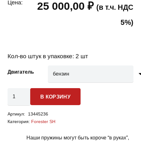
Цена:
25 000,00
₽
(в т.ч. НДС
5%)
Кол-во штук в упаковке:
2 шт
Двигатель
Количество
В КОРЗИНУ
товара
Subaru
Артикул:
13445236
Forester
Категория:
Forester SH
SH
-
Наши пружины могут быть короче “в руках”,
пружины