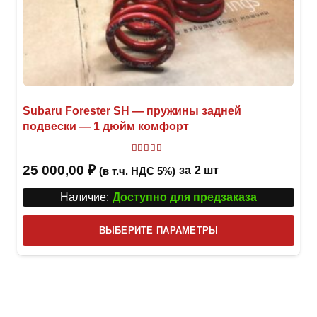
Subaru Forester SH — пружины задней
подвески — 1 дюйм комфорт
Оценка
5
из 5
25 000,00
₽
за
2 шт
(в т.ч. НДС 5%)
Наличие:
Доступно для предзаказа
Этот
ВЫБЕРИТЕ ПАРАМЕТРЫ
това
имее
неск
вари
Опци