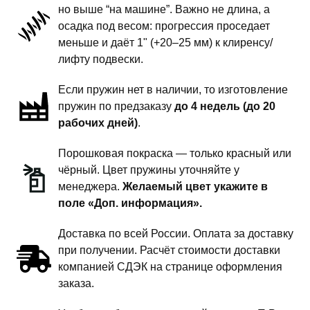
но выше “на машине”. Важно не длина, а
передней
осадка под весом: прогрессия проседает
подвески
меньше и даёт 1" (+20–25 мм) к клиренсу/
-
лифту подвески.
1
Если пружин нет в наличии, то изготовление
дюйм
пружин по предзаказу
до 4 недель (до 20
комфорт
рабочих дней)
.
Порошковая покраска — только красный или
чёрный. Цвет пружины уточняйте у
менеджера.
Желаемый цвет укажите в
поле «Доп. информация».
Доставка по всей России. Оплата за доставку
при получении. Расчёт стоимости доставки
компанией СДЭК на странице оформления
заказа.