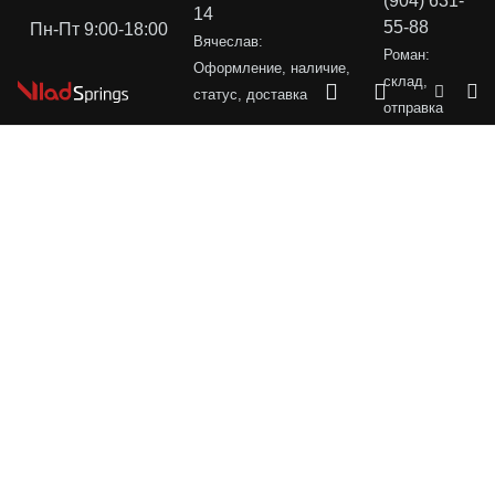
(904) 631-
14
55-88
Пн-Пт 9:00-18:00
Вячеслав:
Роман:
Оформление, наличие,
склад,
статус, доставка
отправка