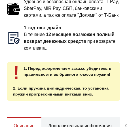
Удобная и безопасная онлайн оплата: T‑Pay,
SberPay, MIR Pay, СБП, банковскими
картами, а так же оплата "Долями" от Т-Банк.
1 год тест-драйв
В течение
12 месяцев возможен полный
возврат денежных средств
при возврате
комплекта.
!
1. Перед оформлением заказа, убедитесь в
правильности выбранного класса пружин!
2. Если пружина цилиндрическая, то установка
пружин прогрессивными витками вниз.
Описание
Дополнительная информация