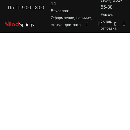
(904) 631-
14
55-88
Пн-Пт 9:00-18:00
Вячеслав:
Роман:
Оформление, наличие,
склад,
статус, доставка
отправка