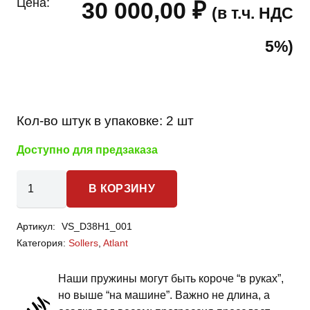
Цена:
30 000,00
₽
(в т.ч. НДС
5%)
Кол-во штук в упаковке:
2 шт
Доступно для предзаказа
Количество
В КОРЗИНУ
товара
Sollers
Артикул:
VS_D38H1_001
Atlant
Категория:
Sollers
,
Atlant
-
пружины
Наши пружины могут быть короче “в руках”,
передней
но выше “на машине”. Важно не длина, а
подвески