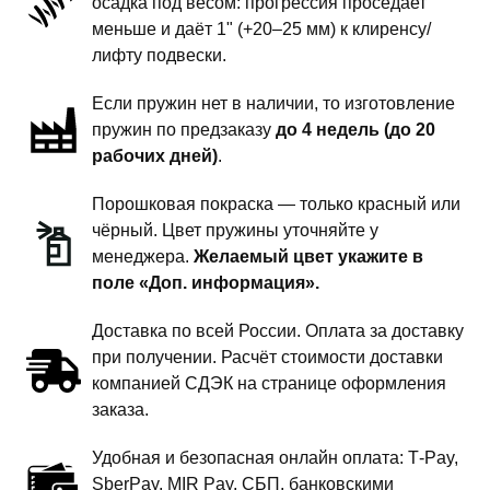
осадка под весом: прогрессия проседает
-
меньше и даёт 1" (+20–25 мм) к клиренсу/
1
лифту подвески.
дюйм
Если пружин нет в наличии, то изготовление
комфорт
пружин по предзаказу
до 4 недель (до 20
рабочих дней)
.
Порошковая покраска — только красный или
чёрный. Цвет пружины уточняйте у
менеджера.
Желаемый цвет укажите в
поле «Доп. информация».
Доставка по всей России. Оплата за доставку
при получении. Расчёт стоимости доставки
компанией СДЭК на странице оформления
заказа.
Удобная и безопасная онлайн оплата: T‑Pay,
SberPay, MIR Pay, СБП, банковскими