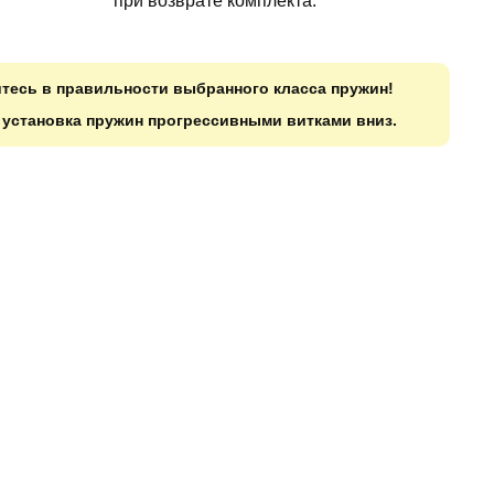
при возврате комплекта.
итесь в правильности выбранного класса пружин!
о установка пружин прогрессивными витками вниз.