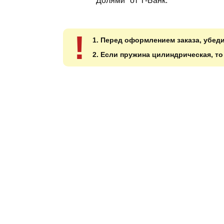
"Долями" от Т-Банк.
!
1. Перед оформлением заказа, убед
2. Если пружина цилиндрическая, т