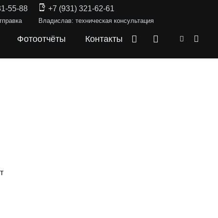
31-55-88
+7 (931) 321-62-61
тправка
Владислав: техническая консультация
Фотоотчёты
Контакты
т
СКИ —