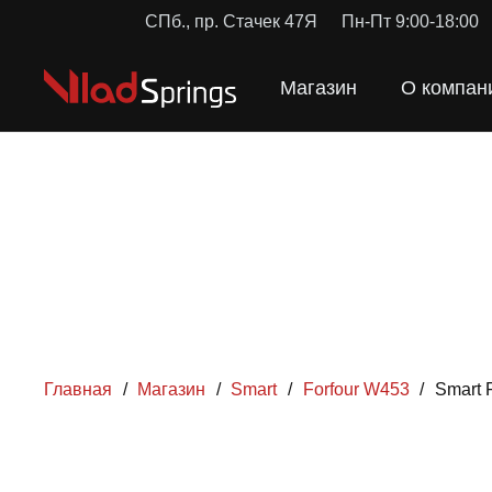
СПб., пр. Стачек 47Я
Пн-Пт 9:00-18:00
Магазин
О компан
Главная
/
Магазин
/
Smart
/
Forfour W453
/
Smart 
ПРУЖ