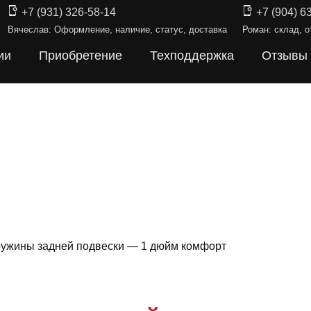
+7 (931) 326-58-14
+7 (904) 6
Вячеслав: Оформление, наличие, статус, доставка
Роман: склад, о
ии
Приобретение
Техподдержка
Отзывы
ружины задней подвески — 1 дюйм комфорт
Ы ПОДВЕС