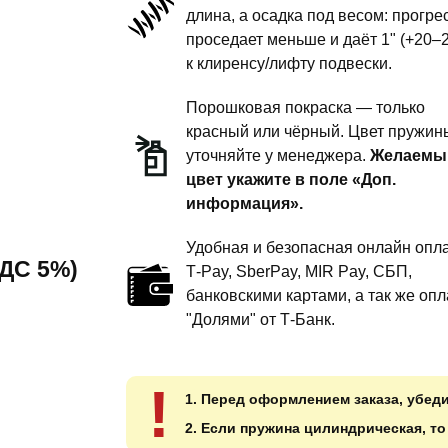
длина, а осадка под весом: прогре
-
проседает меньше и даёт 1" (+20–
1
к клиренсу/лифту подвески.
дюйм
комфорт
Порошковая покраска — только
красный или чёрный. Цвет пружин
уточняйте у менеджера.
Желаемы
цвет укажите в поле «Доп.
информация».
Удобная и безопасная онлайн опла
 НДС 5%)
T‑Pay, SberPay, MIR Pay, СБП,
банковскими картами, а так же опл
"Долями" от Т-Банк.
!
1. Перед оформлением заказа, убед
2. Если пружина цилиндрическая, т