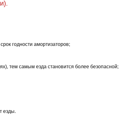
и).
 срок годности амортизаторов;
ях), тем самым езда становится более безопасной;
т езды.