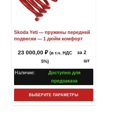
Skoda Yeti — пружины передней
подвески — 1 дюйм комфорт
23 000,00
₽
за
2
(в т.ч. НДС
шт
5%)
Наличие:
Доступно для
предзаказа
Этот
ВЫБЕРИТЕ ПАРАМЕТРЫ
товар
имеет
несколько
вариаций.