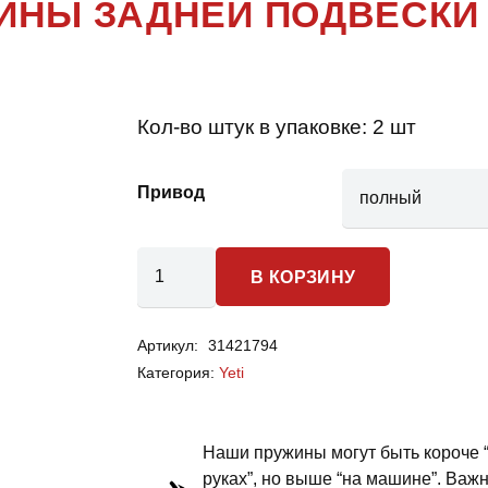
ЖИНЫ ЗАДНЕЙ ПОДВЕСКИ
Кол-во штук в упаковке:
2 шт
Привод
Количество
В КОРЗИНУ
товара
Skoda
Артикул:
31421794
Yeti
Категория:
Yeti
-
пружины
задней
Наши пружины могут быть короче 
подвески
руках”, но выше “на машине”. Важ