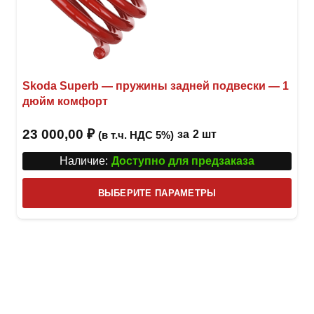
Skoda Superb — пружины задней подвески — 1
дюйм комфорт
23 000,00
₽
за
2 шт
(в т.ч. НДС 5%)
Наличие:
Доступно для предзаказа
Этот
ВЫБЕРИТЕ ПАРАМЕТРЫ
това
имее
неск
вари
Опци
можн
выбр