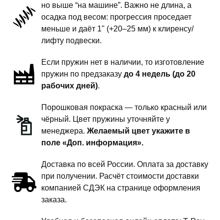
но выше “на машине”. Важно не длина, а
подвески
осадка под весом: прогрессия проседает
-
меньше и даёт 1" (+20–25 мм) к клиренсу/
1
лифту подвески.
дюйм
Если пружин нет в наличии, то изготовление
комфорт
пружин по предзаказу
до 4 недель (до 20
рабочих дней)
.
Порошковая покраска — только красный или
чёрный. Цвет пружины уточняйте у
менеджера.
Желаемый цвет укажите в
поле «Доп. информация».
Доставка по всей России. Оплата за доставку
при получении. Расчёт стоимости доставки
компанией СДЭК на странице оформления
заказа.