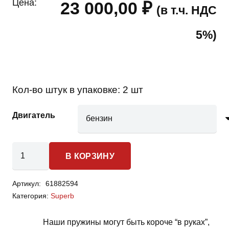
Цена:
23 000,00
₽
(в т.ч. НДС
5%)
Кол-во штук в упаковке:
2 шт
Двигатель
Количество
В КОРЗИНУ
товара
Skoda
Артикул:
61882594
Superb
Категория:
Superb
-
пружины
Наши пружины могут быть короче “в руках”,
передней