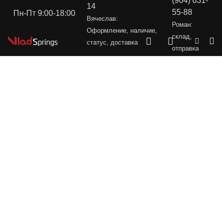
(904) 631-
14
55-88
Пн-Пт 9:00-18:00
Вячеслав:
Роман:
Оформление, наличие,
склад,
статус, доставка
отправка