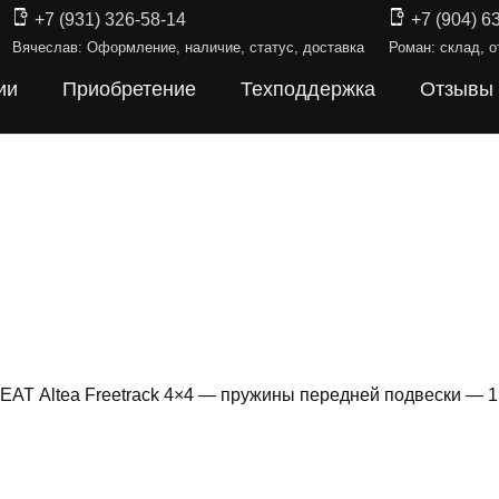
+7 (931) 326-58-14
+7 (904) 6
Вячеслав: Оформление, наличие, статус, доставка
Роман: склад, о
ии
Приобретение
Техподдержка
Отзывы
EAT Altea Freetrack 4×4 — пружины передней подвески — 
ИНЫ ПОДВЕ