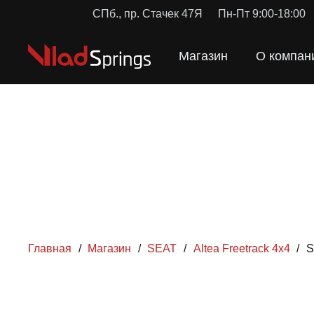
СПб., пр. Стачек 47Я
Пн-Пт 9:00-18:00
Магазин
О компан
Главная
/
Магазин
/
SEAT
/
Altea Freetrack 4x4
/
S
ПРУЖ