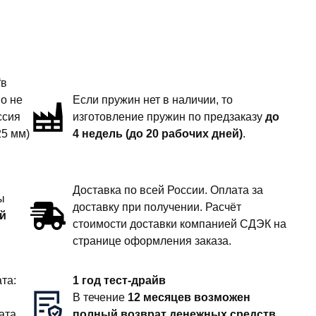
“в
но не
Если пружин нет в наличии, то
ссия
изготовление пружин по предзаказу
до
25 мм)
4 недель (до 20 рабочих дней)
.
Доставка по всей России. Оплата за
ы
доставку при получении. Расчёт
й
стоимости доставки компанией СДЭК на
странице оформления заказа.
та:
1 год тест-драйв
В течение
12 месяцев возможен
ата
полный возврат денежных средств