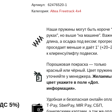
Артикул:
62476520-1
Freetrack
Категория:
Altea Freetrack 4x4
4x4
-
пружины
Наши пружины могут быть короче 
передней
руках”, но выше “на машине”. Важ
длина, а осадка под весом: прогре
подвески
проседает меньше и даёт 1" (+20–
-
к клиренсу/лифту подвески.
1
дюйм
Порошковая покраска — только
комфорт
красный или чёрный. Цвет пружин
уточняйте у менеджера.
Желаемы
цвет укажите в поле «Доп.
информация».
Удобная и безопасная онлайн опла
 НДС 5%)
T‑Pay, SberPay, MIR Pay, СБП,
банковскими картами, а так же опл