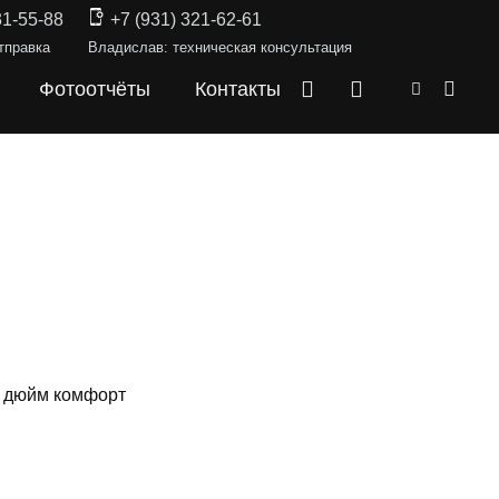
31-55-88
+7 (931) 321-62-61
тправка
Владислав: техническая консультация
Фотоотчёты
Контакты
1 дюйм комфорт
СКИ —