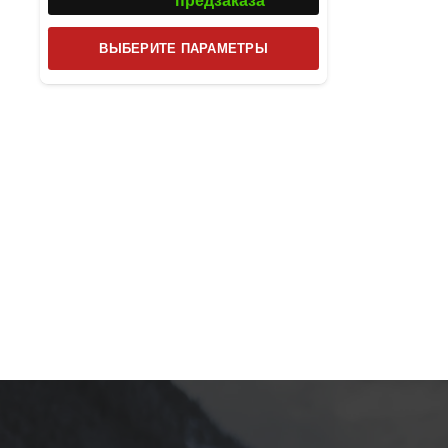
предзаказа
Этот
ВЫБЕРИТЕ ПАРАМЕТРЫ
товар
имеет
несколько
вариаций.
Опции
можно
выбрать
на
странице
товара.