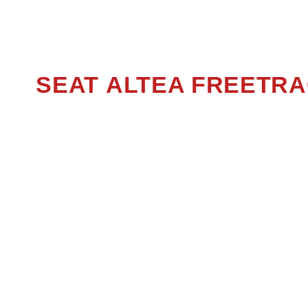
ALTE
SEAT ALTEA FREETR