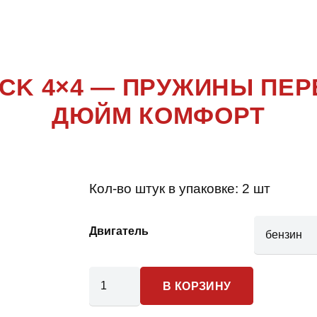
A FREETRAC
ACK 4×4 — ПРУЖИНЫ ПЕР
ДЮЙМ КОМФОРТ
Кол-во штук в упаковке:
2 шт
Двигатель
Количество
В КОРЗИНУ
товара
SEAT Altea