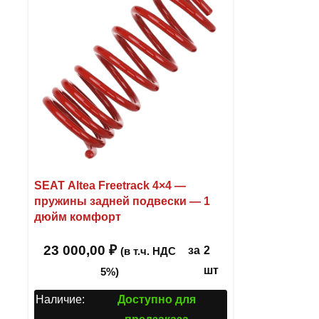
SEAT Altea Freetrack 4×4 —
пружины задней подвески — 1
дюйм комфорт
23 000,00
₽
за
2
(в т.ч. НДС
шт
5%)
Наличие:
Доступно для