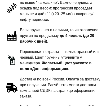
но выше “на машине”. Важно не длина, а
подвески
осадка под весом: прогрессия проседает
-
меньше и даёт 1" (+20–25 мм) к клиренсу/
1
лифту подвески.
дюйм
Если пружин нет в наличии, то изготовление
комфорт
пружин по предзаказу
до 4 недель (до 20
рабочих дней)
.
Порошковая покраска — только красный или
чёрный. Цвет пружины уточняйте у
менеджера.
Желаемый цвет укажите в
поле «Доп. информация».
Доставка по всей России. Оплата за доставку
при получении. Расчёт стоимости доставки
компанией СДЭК на странице оформления
заказа.