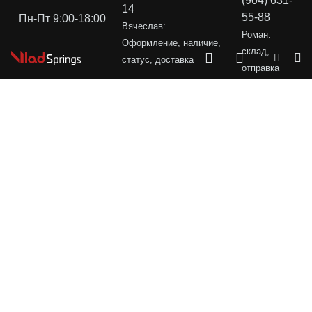
(904) 631-
14
55-88
Пн-Пт 9:00-18:00
Вячеслав:
Роман:
Оформление, наличие,
склад,
статус, доставка
отправка