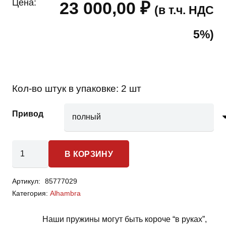
Цена:
23 000,00
₽
(в т.ч. НДС
5%)
Кол-во штук в упаковке:
2 шт
Привод
Количество
В КОРЗИНУ
товара
SEAT
Артикул:
85777029
Alhambra
Категория:
Alhambra
-
пружины
Наши пружины могут быть короче “в руках”,
задней