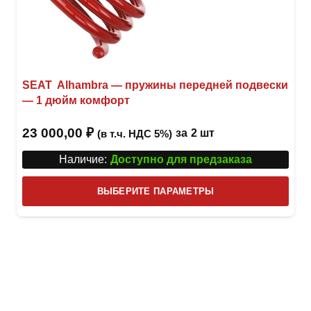
SEAT Alhambra — пружины передней подвески
— 1 дюйм комфорт
23 000,00
₽
за
2 шт
(в т.ч. НДС 5%)
Наличие:
Доступно для предзаказа
Этот
ВЫБЕРИТЕ ПАРАМЕТРЫ
това
имее
неск
вари
Опци
можн
выбр